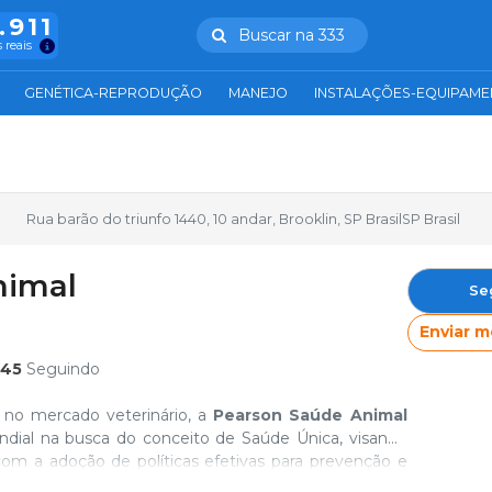
.911
Buscar na 333
 reais
GENÉTICA-REPRODUÇÃO
MANEJO
INSTALAÇÕES-EQUIPAM
Rua barão do triunfo 1440, 10 andar, Brooklin, SP BrasilSP Brasil
nimal
Se
Enviar 
45
Seguindo
no mercado veterinário, a
Pearson Saúde Animal
ial na busca do conceito de Saúde Única, visando
com a adoção de políticas efetivas para prevenção e
de grande sucesso como a centenária Creolina,
is de companhia e de produção.