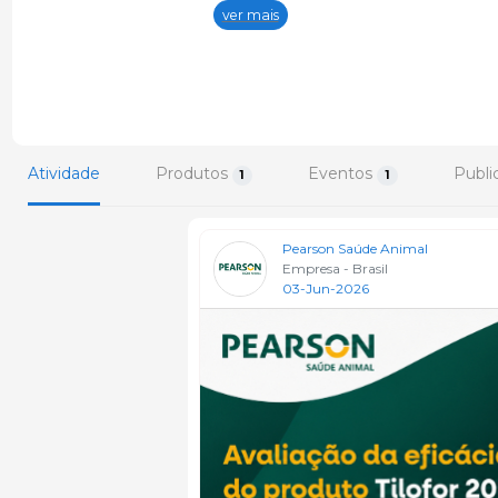
Doramec e Unguento Pearson foi 
ver mais
atuando como uma unidade de negó
Atividade
Produtos
Eventos
Publi
1
1
Pearson Saúde Animal
Empresa - Brasil
03-Jun-2026