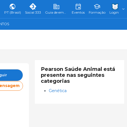
PT (Brasil)
Social 333
Guia de empresas
Eventos
Formação
Login
ENTOS
Pearson Saúde Animal está
presente nas seguintes
guir
categorias
mensagem
Genética