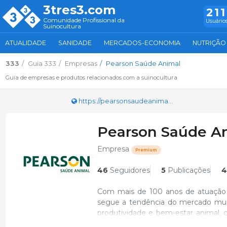
3tres3.com
211
Comunidade Profissional da
Usuários
Suinocultura
ATUALIDADE
SANIDADE
MERCADOS-ECONOMIA
NUTRIÇÃO
333
Guia 333
Empresas
Pearson Saúde Animal
Guia de empresas e produtos relacionados com a suinocultura
https://pearsonsaudeanimal.com/
Pearson Saúde A
Empresa
Premium
46
Seguidores
5
Publicações
4
Com mais de 100 anos de atuação 
segue a tendência do mercado mund
produtividade e bem-estar animal, 
A empresa, detentora de marcas 
controle de enfermidades em anima