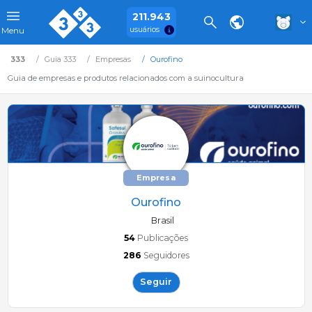
211.943
usuários
Menu
333
Guia 333
Empresas
Ourofino
Guia de empresas e produtos relacionados com a suinocultura
Empresa
Ourofino
Brasil
54
Publicações
286
Seguidores
Seguir