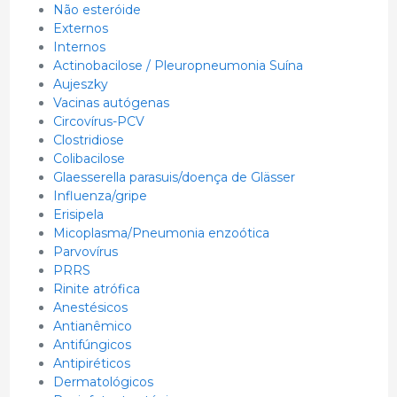
Não esteróide
Externos
Internos
Actinobacilose / Pleuropneumonia Suína
Aujeszky
Vacinas autógenas
Circovírus-PCV
Clostridiose
Colibacilose
Glaesserella parasuis/doença de Glässer
Influenza/gripe
Erisipela
Micoplasma/Pneumonia enzoótica
Parvovírus
PRRS
Rinite atrófica
Anestésicos
Antianêmico
Antifúngicos
Antipiréticos
Dermatológicos