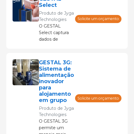
https://jygatech.com/pt-br/?utm_medium=organicsocial&ut
Select
info@jygatech.com
Produto de
Jyga
866-333-7853
Solicite um orçamento
Technologies
175 rue Damase-BretonQuebec Canadá
O GESTAL
Select captura
dados de
ingestão de
ração de cada
indivíduo para
GESTAL 3G:
ajudar a
Sistema de
determinar o
alimentação
animal de alto
inovador
desempenho
para
no rebanho. Os
alojamento
tomadores de
Solicite um orçamento
em grupo
decisão podem
Produto de
Jyga
utilizar esses
Technologies
dados para
O GESTAL 3G
pesquisa e
permite um
referenciação