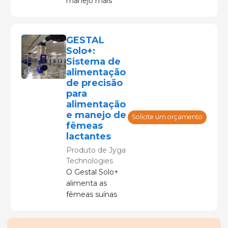
manejo mais
genética. A
fácil das fêmeas
GESTAL possui
suínas, melhora
um histórico
o bem-estar
GESTAL
comprovado de
animal e reduz
Solo+:
fornecimento
os custos em
Sistema de
de
até 10% em
alimentação
equipamentos
comparação
de precisão
confiáveis,
com outros
para
robustos e
sistemas
alimentação
flexíveis.
existentes.
e manejo de
Solicite um orçamento
fêmeas
lactantes
Produto de
Jyga
Technologies
O Gestal Solo+
alimenta as
fêmeas suínas
várias vezes ao
dia, de forma
constante. Ao