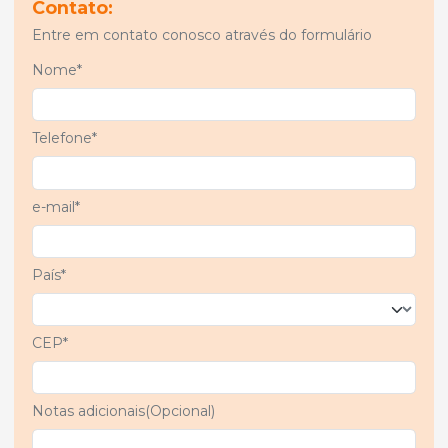
Contato:
oferecer
Entre em contato conosco através do formulário
múltiplas
pequenas
Nome*
porções, o
sistema
GESTAL
Telefone*
estimula o
consumo diário
de ração,
e-mail*
favorecendo a
produção de
leite e
País*
beneficiando o
desempenho
dos leitões.
CEP*
Notas adicionais(Opcional)