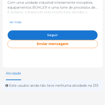
Com uma unidade industrial inteiramente inovadora,
equipamentos BÜHLER e uma torre de processos de
6 andares, a Agronutri está pronta para atender o
https://www.agronutri.ind.br/
mercado de nutrição animal. Alta produtividade,
info@agronutri.ind.br
indústria 4.0, alta tecnologia, automação,
ver mais
rastreabilidade e localização privilegiada, fazem da
R. Padre Cesari Lelli, 446 - CentroPR Brasil
Agronutri uma empresa completa no seguimento de
Seguir
nutrição e saúde animal.
Enviar mensagem
Atividade
Este usuário ainda não teve nenhuma atividade na 333