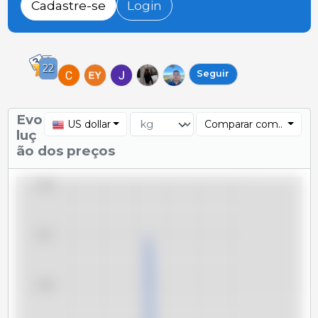
Cadastre-se
Login
22
Seguir
Evo
US dollar
Comparar com..
luç
ão dos preços
3,48
3,47
3,46