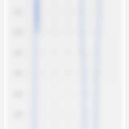
3,07
3,06
3,05
3,04
3,03
3,02