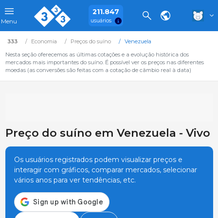
211.847
usuários
Menu
333
Economia
Preços do suíno
Venezuela
Nesta seção oferecemos as últimas cotações e a evolução histórica dos
mercados mais importantes do suíno. É possível ver os preços nas diferentes
moedas (as conversões são feitas com a cotação de câmbio real à data)
Preço do suíno em Venezuela - Vivo
Os usuários registrados podem visualizar preços e
interagir com gráficos, comparar mercados, selecionar
vários anos para ver tendências, etc.