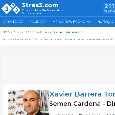
3tres3.com
211
Comunidade Profissional da
Usuários
Suinocultura
ATUALIDADE
SANIDADE
MERCADOS-ECONOMIA
NUTRIÇÃO
333
Social 333
Autores
Xavier Barrera Toro
Aqui você encontra informações sobre autores renomados da área da suinocult
Xavier Barrera To
Semen Cardona - Di