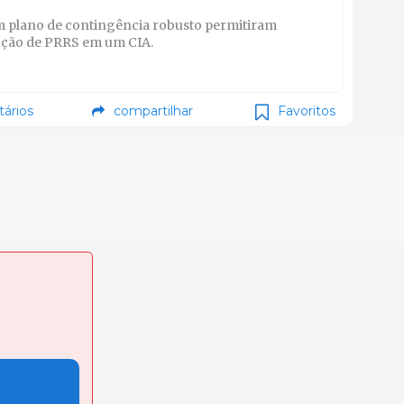
m plano de contingência robusto permitiram
cção de PRRS em um CIA.
ários
compartilhar
Favoritos