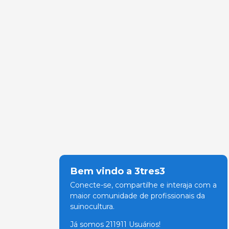
Bem vindo a 3tres3
Conecte-se, compartilhe e interaja com a
maior comunidade de profissionais da
suinocultura.
Já somos 211911 Usuários!