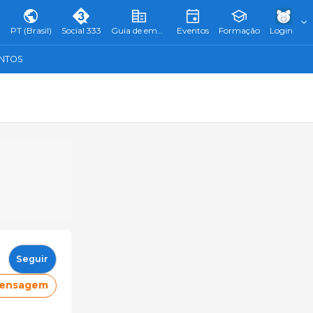
PT (Brasil)
Social 333
Guia de empresas
Eventos
Formação
Login
ENTOS
Seguir
mensagem