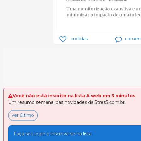
Uma monitorização exaustiva e u
minimizar o impacto de uma infe
curtidas
coment
Você não está inscrito na lista A web em 3 minutos
Um resumo semanal das novidades da 3tres3.com.br
ver último
Faça seu login e inscreva-se na lista