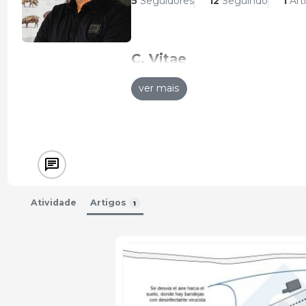
5
Seguidores
12
Seguindo
1
Art
C. Vitae
Director Técnico
ver mais
Semen Cardona
1998 - Presente
Atividade
Artigos
1