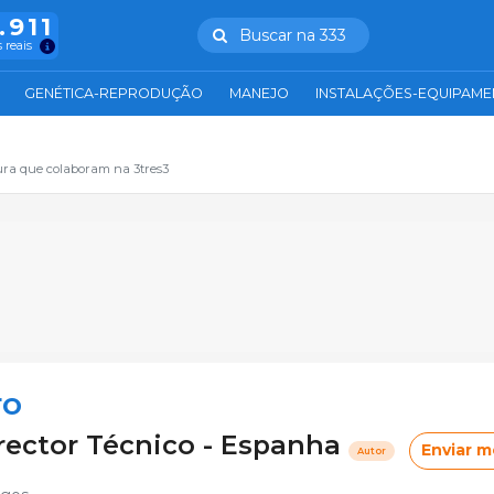
.911
Buscar na 333
 reais
GENÉTICA-REPRODUÇÃO
MANEJO
INSTALAÇÕES-EQUIPAM
ura que colaboram na 3tres3
ro
rector Técnico - Espanha
Enviar 
Autor