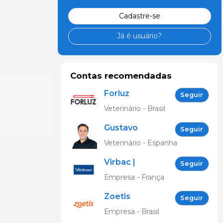
Cadastre-se
Já é usuário?
Contas recomendadas
Forluz
Seguir
aquecedores
Veterinário - Brasil
eletricos
Gustavo
Seguir
Cordero
Veterinário - Espanha
Gonzalez
Virbac |
Seguir
Construindo
Empresa - França
o futuro da
Zoetis
saúde
Seguir
Saúde
animal
Empresa - Brasil
Animal