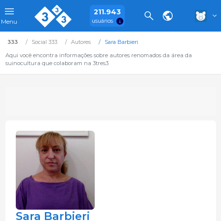
211.943
usuários
Menu
333
Social 333
Autores
Sara Barbieri
Aqui você encontra informações sobre autores renomados da área da
suinocultura que colaboram na 3tres3
Sara Barbieri