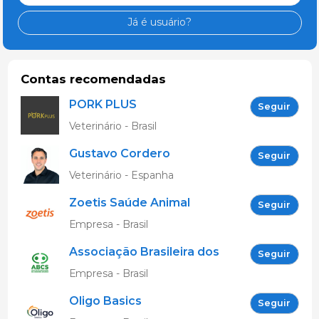
Já é usuário?
Contas recomendadas
PORK PLUS
Seguir
Veterinário - Brasil
Gustavo Cordero
Seguir
Gonzalez
Veterinário - Espanha
Zoetis Saúde Animal
Seguir
Empresa - Brasil
Associação Brasileira dos
Seguir
Criadores de Suínos
Empresa - Brasil
Oligo Basics
Seguir