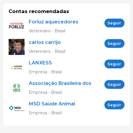
Contas recomendadas
Forluz aquecedores
Seguir
eletricos
Veterinário - Brasil
carlos carrijo
Seguir
Veterinário - Brasil
LANXESS
Seguir
Empresa - Brasil
Associação Brasileira dos
Seguir
Criadores de Suínos
Empresa - Brasil
MSD Saúde Animal
Seguir
Empresa - Brasil