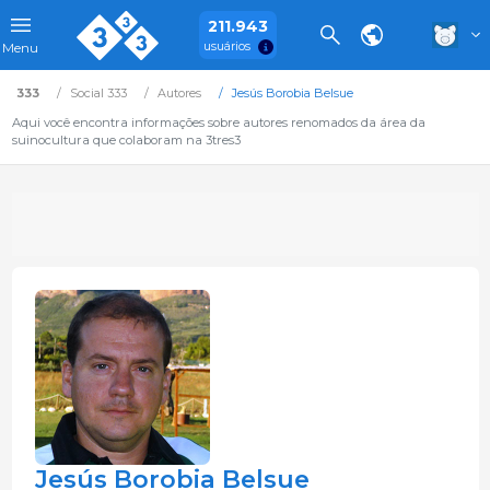
211.943
usuários
Menu
333
Social 333
Autores
Jesús Borobia Belsue
Aqui você encontra informações sobre autores renomados da área da
suinocultura que colaboram na 3tres3
Jesús Borobia Belsue