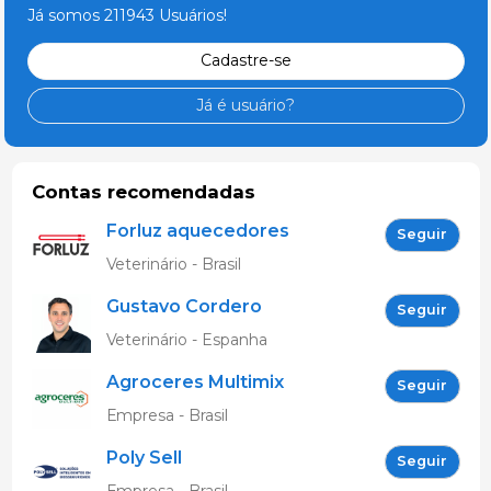
Já somos 211943 Usuários!
Cadastre-se
Já é usuário?
Contas recomendadas
Forluz aquecedores
Seguir
eletricos
Veterinário - Brasil
Gustavo Cordero
Seguir
Gonzalez
Veterinário - Espanha
Agroceres Multimix
Seguir
Empresa - Brasil
Poly Sell
Seguir