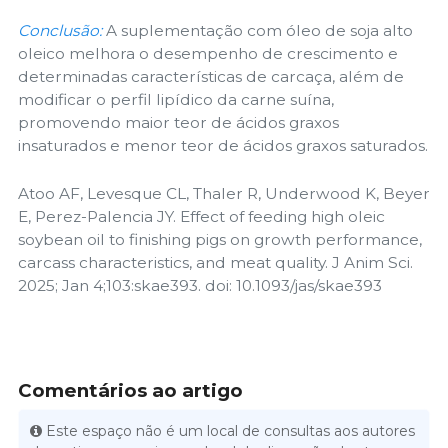
Conclusão:
A suplementação com óleo de soja alto
oleico melhora o desempenho de crescimento e
determinadas características de carcaça, além de
modificar o perfil lipídico da carne suína,
promovendo maior teor de ácidos graxos
insaturados e menor teor de ácidos graxos saturados.
Atoo AF, Levesque CL, Thaler R, Underwood K, Beyer
E, Perez-Palencia JY. Effect of feeding high oleic
soybean oil to finishing pigs on growth performance,
carcass characteristics, and meat quality. J Anim Sci.
2025; Jan 4;103:skae393. doi: 10.1093/jas/skae393
Comentários ao artigo
Este espaço não é um local de consultas aos autores