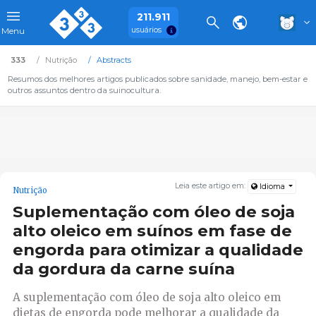
211.911
usuários
Menu
333
Nutrição
Abstracts
Resumos dos melhores artigos publicados sobre sanidade, manejo, bem-estar e
outros assuntos dentro da suinocultura.
Leia este artigo em:
Idioma
Nutrição
Suplementação com óleo de soja
alto oleico em suínos em fase de
engorda para otimizar a qualidade
da gordura da carne suína
A suplementação com óleo de soja alto oleico em
dietas de engorda pode melhorar a qualidade da