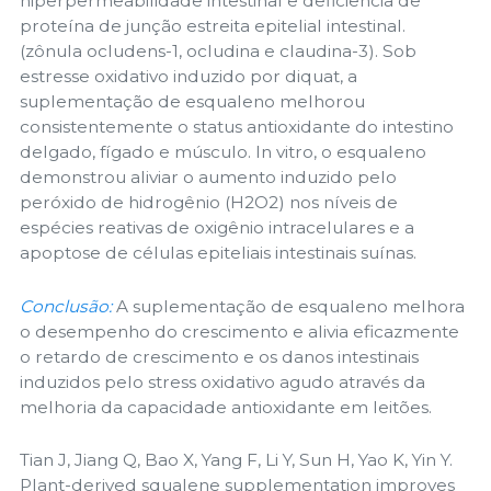
hiperpermeabilidade intestinal e deficiência de
proteína de junção estreita epitelial intestinal.
(zônula ocludens-1, ocludina e claudina-3). Sob
estresse oxidativo induzido por diquat, a
suplementação de esqualeno melhorou
consistentemente o status antioxidante do intestino
delgado, fígado e músculo. In vitro, o esqualeno
demonstrou aliviar o aumento induzido pelo
peróxido de hidrogênio (H2O2) nos níveis de
espécies reativas de oxigênio intracelulares e a
apoptose de células epiteliais intestinais suínas.
Conclusão:
A suplementação de esqualeno melhora
o desempenho do crescimento e alivia eficazmente
o retardo de crescimento e os danos intestinais
induzidos pelo stress oxidativo agudo através da
melhoria da capacidade antioxidante em leitões.
Tian J, Jiang Q, Bao X, Yang F, Li Y, Sun H, Yao K, Yin Y.
Plant-derived squalene supplementation improves