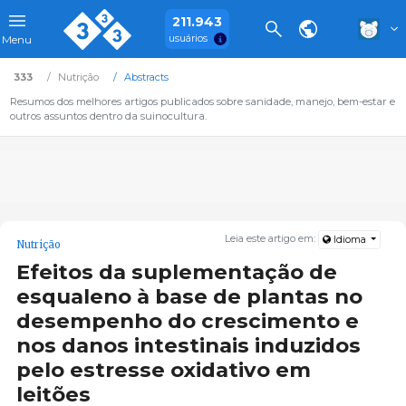
211.943
usuários
Menu
333
Nutrição
Abstracts
Resumos dos melhores artigos publicados sobre sanidade, manejo, bem-estar e
outros assuntos dentro da suinocultura.
Leia este artigo em:
Idioma
Nutrição
Efeitos da suplementação de
esqualeno à base de plantas no
desempenho do crescimento e
nos danos intestinais induzidos
pelo estresse oxidativo em
leitões