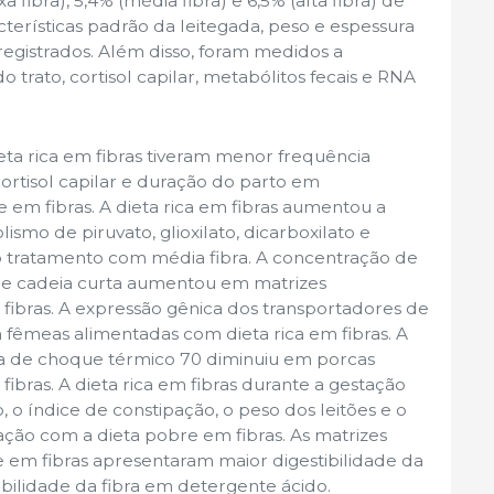
 fibra), 5,4% (média fibra) e 6,5% (alta fibra) de
cterísticas padrão da leitegada, peso e espessura
registrados. Além disso, foram medidos a
o trato, cortisol capilar, metabólitos fecais e RNA
ta rica em fibras tiveram menor frequência
cortisol capilar e duração do parto em
em fibras. A dieta rica em fibras aumentou a
ismo de piruvato, glioxilato, dicarboxilato e
tratamento com média fibra. A concentração de
s de cadeia curta aumentou em matrizes
fibras. A expressão gênica dos transportadores de
 fêmeas alimentadas com dieta rica em fibras. A
a de choque térmico 70 diminuiu em porcas
ibras. A dieta rica em fibras durante a gestação
o índice de constipação, o peso dos leitões e o
ão com a dieta pobre em fibras. As matrizes
 em fibras apresentaram maior digestibilidade da
bilidade da fibra em detergente ácido.