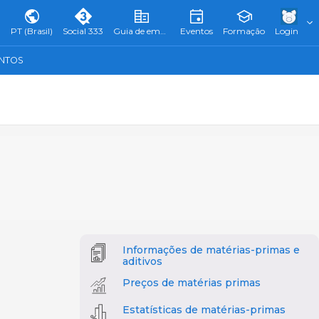
PT (Brasil)
Social 333
Guia de empresas
Eventos
Formação
Login
ENTOS
Informações de matérias-primas e
aditivos
Preços de matérias primas
Estatísticas de matérias-primas