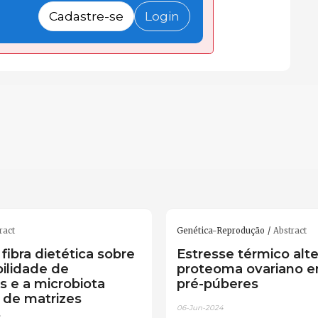
Cadastre-se
Login
ract
Genética-Reprodução
Abstract
 fibra dietética sobre
Estresse térmico alte
bilidade de
proteoma ovariano e
s e a microbiota
pré-púberes
l de matrizes
06-Jun-2024
s