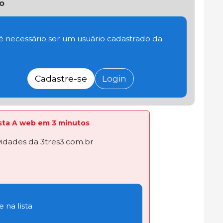
o
 é necessário ser um usuário cadastrado da
Cadastre-se
Login
lista A web em 3 minutos
dades da 3tres3.com.br
 na lista