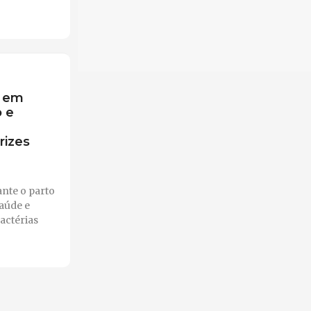
s em
o e
izes
ante o parto
saúde e
actérias