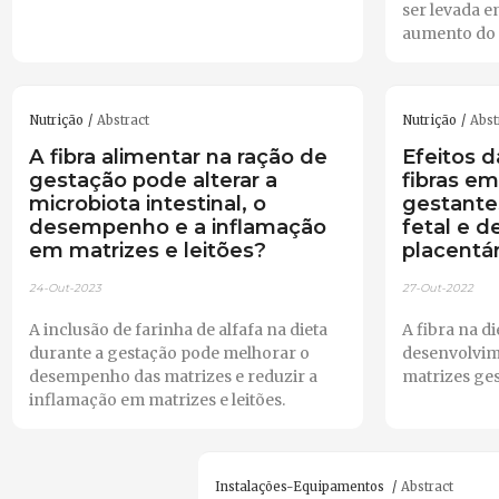
ser levada e
aumento do 
Nutrição
Abstract
Nutrição
Abst
A fibra alimentar na ração de
Efeitos 
gestação pode alterar a
fibras em
microbiota intestinal, o
gestante
desempenho e a inflamação
fetal e 
em matrizes e leitões?
placentár
24-Out-2023
27-Out-2022
A inclusão de farinha de alfafa na dieta
A fibra na d
durante a gestação pode melhorar o
desenvolvim
desempenho das matrizes e reduzir a
matrizes ges
inflamação em matrizes e leitões.
Instalações-Equipamentos
Abstract