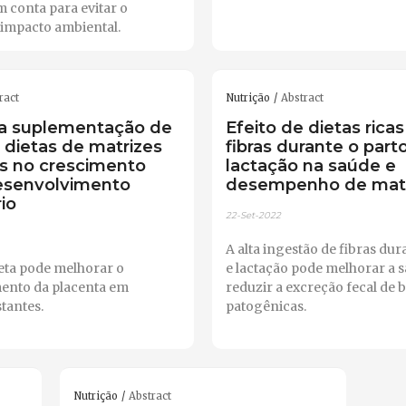
m conta para evitar o
impacto ambiental.
ract
Nutrição
Abstract
da suplementação de
Efeito de dietas rica
 dietas de matrizes
fibras durante o part
s no crescimento
lactação na saúde e
desenvolvimento
desempenho de matr
io
22-Set-2022
A alta ingestão de fibras dur
ieta pode melhorar o
e lactação pode melhorar a 
ento da placenta em
reduzir a excreção fecal de b
tantes.
patogênicas.
Nutrição
Abstract