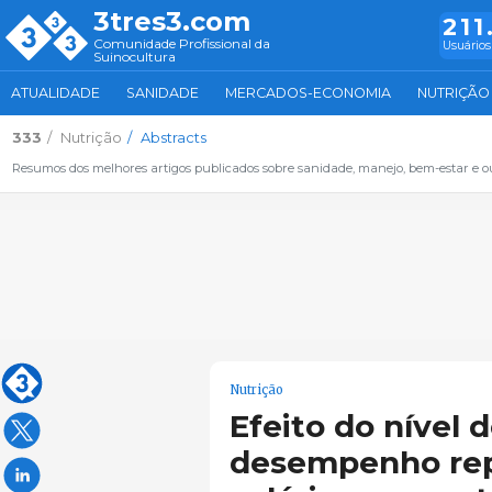
3tres3.com
211
Comunidade Profissional da
Usuários
Suinocultura
ATUALIDADE
SANIDADE
MERCADOS-ECONOMIA
NUTRIÇÃO
333
Nutrição
Abstracts
Resumos dos melhores artigos publicados sobre sanidade, manejo, bem-estar e ou
Nutrição
Efeito do nível d
desempenho rep