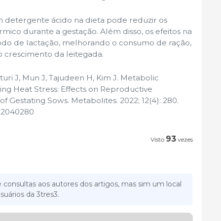
m detergente ácido na dieta pode reduzir os
rmico durante a gestação. Além disso, os efeitos na
íodo de lactação, melhorando o consumo de ração,
 crescimento da leitegada.
uri J, Mun J, Tajudeen H, Kim J. Metabolic
ing Heat Stress: Effects on Reproductive
 Gestating Sows. Metabolites. 2022; 12(4): 280.
o12040280
93
Visto
vezes
 consultas aos autores dos artigos, mas sim um local
suários da 3tres3.