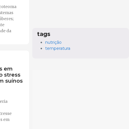
proteoma
istemas
úberes;
nte
ade da
tags
nutrição
temperatura
es em
o stress
em suínos
eria
tresse
os em