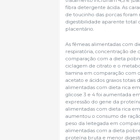
tratamento incluíram 4,3% (baixa
fibra detergente ácida. As cara
de toucinho das porcas foram 
digestibilidade aparente total d
placentário.
As fêmeas alimentadas com die
respiratória, concentração de 
comparação com a dieta pobre 
ciclagem de citrato e o metabol
tiamina em comparação com o 
acetato e ácidos graxos totai
alimentadas com dieta rica em 
glicose 3 e 4 foi aumentada em
expressão do gene da proteín
alimentadas com dieta rica em f
aumentou o consumo de ração, 
peso da leitegada em comparaç
alimentadas com a dieta pobre
proteína bruta e menor digesti