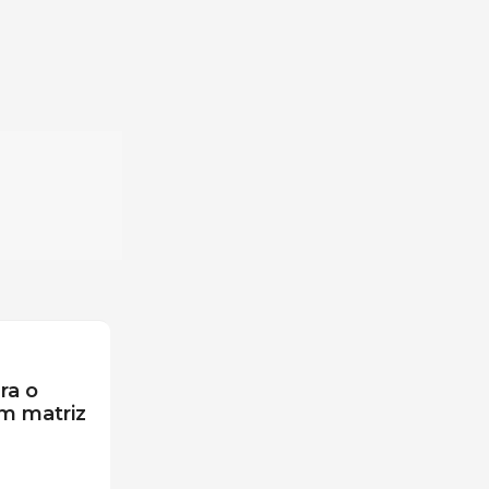
ra o
m matriz