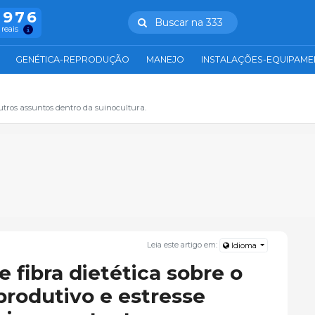
.976
Buscar na 333
 reais
GENÉTICA-REPRODUÇÃO
MANEJO
INSTALAÇÕES-EQUIPAM
tros assuntos dentro da suinocultura.
Leia este artigo em:
Idioma
e fibra dietética sobre o
rodutivo e estresse