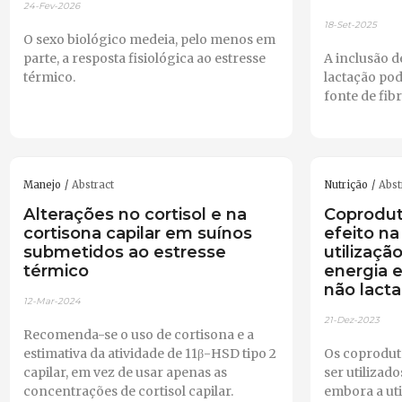
24-Fev-2026
18-Set-2025
O sexo biológico medeia, pelo menos em
parte, a resposta fisiológica ao estresse
A inclusão de
térmico.
lactação po
fonte de fib
Manejo
Abstract
Nutrição
Abst
Alterações no cortisol e na
Coproduto
cortisona capilar em suínos
efeito na
submetidos ao estresse
utilizaçã
térmico
energia 
não lact
12-Mar-2024
21-Dez-2023
Recomenda-se o uso de cortisona e a
estimativa da atividade de 11β-HSD tipo 2
Os coprodut
capilar, em vez de usar apenas as
ser utilizado
concentrações de cortisol capilar.
embora a uti