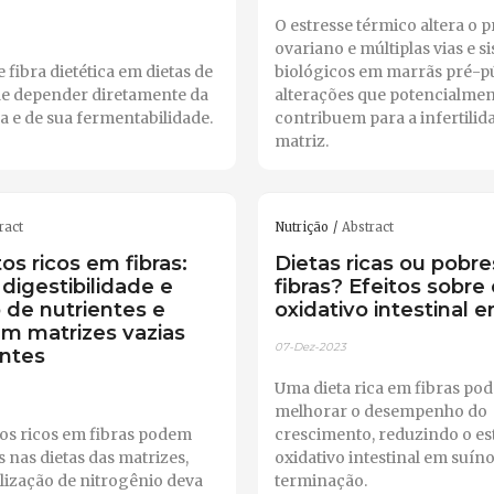
O estresse térmico altera o 
ovariano e múltiplas vias e s
 fibra dietética em dietas de
biológicos em marrãs pré-p
de depender diretamente da
alterações que potencialme
ra e de sua fermentabilidade.
contribuem para a infertilid
matriz.
ract
Nutrição
Abstract
s ricos em fibras:
Dietas ricas ou pobr
 digestibilidade e
fibras? Efeitos sobre 
o de nutrientes e
oxidativo intestinal 
em matrizes vazias
07-Dez-2023
antes
Uma dieta rica em fibras pod
melhorar o desempenho do
os ricos em fibras podem
crescimento, reduzindo o es
s nas dietas das matrizes,
oxidativo intestinal em suín
lização de nitrogênio deva
terminação.