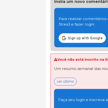
Insira um novo comentári
Para realizar comentários
3tres3 e fazer login:
Você não está inscrito na 
Um resumo semanal das novi
ver último
Faça seu login e inscreva-se