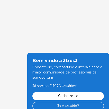
Bem vindo a 3tres3
Conecte-se, compartilhe e interaja com a
maior comunidade de profissionais da
suinocultura.
Já somos 211976 Usuários!
Cadastre-se
Já é usuário?