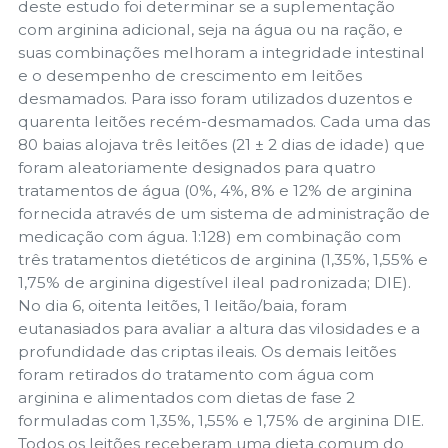
deste estudo foi determinar se a suplementação
com arginina adicional, seja na água ou na ração, e
suas combinações melhoram a integridade intestinal
e o desempenho de crescimento em leitões
desmamados. Para isso foram utilizados duzentos e
quarenta leitões recém-desmamados. Cada uma das
80 baias alojava três leitões (21 ± 2 dias de idade) que
foram aleatoriamente designados para quatro
tratamentos de água (0%, 4%, 8% e 12% de arginina
fornecida através de um sistema de administração de
medicação com água. 1:128) em combinação com
três tratamentos dietéticos de arginina (1,35%, 1,55% e
1,75% de arginina digestível ileal padronizada; DIE).
No dia 6, oitenta leitões, 1 leitão/baia, foram
eutanasiados para avaliar a altura das vilosidades e a
profundidade das criptas ileais. Os demais leitões
foram retirados do tratamento com água com
arginina e alimentados com dietas de fase 2
formuladas com 1,35%, 1,55% e 1,75% de arginina DIE.
Todos os leitões receberam uma dieta comum do