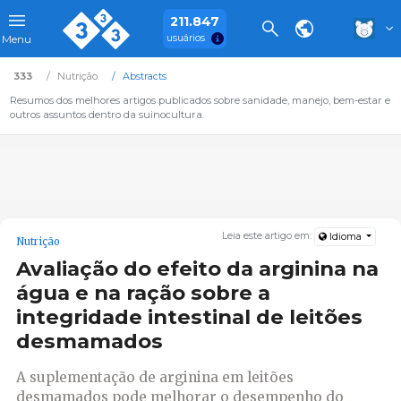
211.847
usuários
Menu
333
Nutrição
Abstracts
Resumos dos melhores artigos publicados sobre sanidade, manejo, bem-estar e
outros assuntos dentro da suinocultura.
Leia este artigo em:
Idioma
Nutrição
Avaliação do efeito da arginina na
água e na ração sobre a
integridade intestinal de leitões
desmamados
A suplementação de arginina em leitões
desmamados pode melhorar o desempenho do