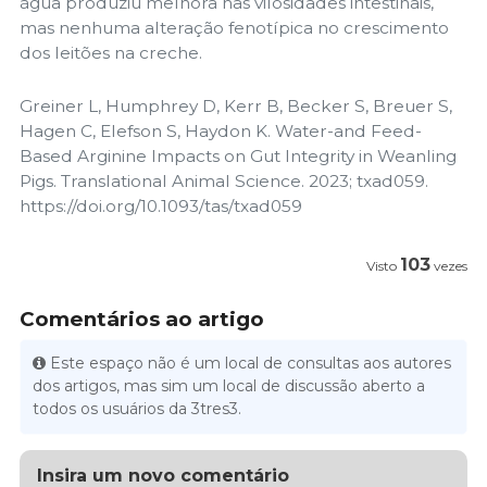
água produziu melhora nas vilosidades intestinais,
mas nenhuma alteração fenotípica no crescimento
dos leitões na creche.
Greiner L, Humphrey D, Kerr B, Becker S, Breuer S,
Hagen C, Elefson S, Haydon K. Water-and Feed-
Based Arginine Impacts on Gut Integrity in Weanling
Pigs. Translational Animal Science. 2023; txad059.
https://doi.org/10.1093/tas/txad059
103
Visto
vezes
Comentários ao artigo
Este espaço não é um local de consultas aos autores
dos artigos, mas sim um local de discussão aberto a
todos os usuários da 3tres3.
Insira um novo comentário