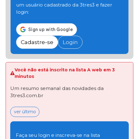
um usuário cadastrado da 3tres3 e fazer
login:
Cadastre-se
Login
Você não está inscrito na lista A web em 3
minutos
Um resumo semanal das novidades da
3tres3.com.br
ver último
Faça seu login e inscreva-se na lista