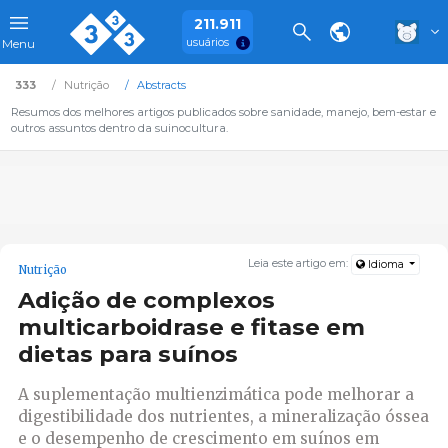
211.911
usuários
Menu
333
Nutrição
Abstracts
Resumos dos melhores artigos publicados sobre sanidade, manejo, bem-estar e
outros assuntos dentro da suinocultura.
Leia este artigo em:
Idioma
Nutrição
Adição de complexos
multicarboidrase e fitase em
dietas para suínos
A suplementação multienzimática pode melhorar a
digestibilidade dos nutrientes, a mineralização óssea
e o desempenho de crescimento em suínos em