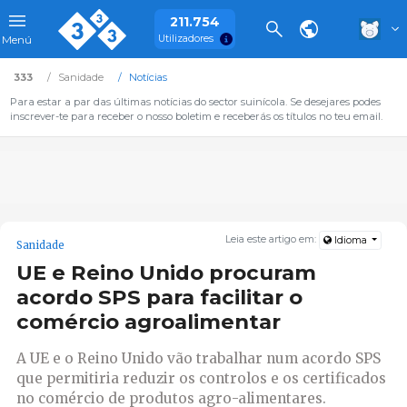
211.754
Utilizadores
Menú
333
Sanidade
Notícias
Para estar a par das últimas notícias do sector suinícola. Se desejares podes
inscrever-te para receber o nosso boletim e receberás os títulos no teu email.
Leia este artigo em:
Idioma
Sanidade
UE e Reino Unido procuram
acordo SPS para facilitar o
comércio agroalimentar
A UE e o Reino Unido vão trabalhar num acordo SPS
que permitiria reduzir os controlos e os certificados
no comércio de produtos agro-alimentares.