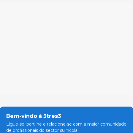
Bem-vindo à 3tres3
Ligue-se, partilhe e relacione-se com a maior comunidade
de profissionais do sector suinícola.