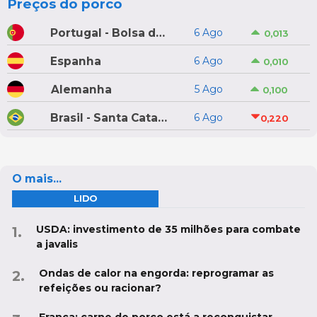
Preços do porco
Portugal - Bolsa do Porco do Montijo
6 Ago
0,013
Espanha
6 Ago
0,010
Alemanha
5 Ago
0,100
Brasil - Santa Catarina
6 Ago
0,220
O mais...
LIDO
USDA: investimento de 35 milhões para combate
a javalis
Ondas de calor na engorda: reprogramar as
refeições ou racionar?