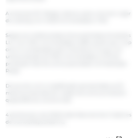
A empresa JSC Sibagro desceu para o terceiro lugar
do ranking com 440,8 mil toneladas e 7,5%.
Segue-se a Velikolukskiy Svinovodcheskiy Kompleks
LLC com 400,1 mil toneladas e 6,8%, sendo que o top
cinco é completado pelo Cherkizovo Group com
uma produção de 335,5 mil toneladas e 5,7% da
produção total de suínos para abate na Federação
Russa.
De acordo com a classificação apresentada, as 20
maiores empresas de criação de suínos produzem
quase 80% do volume total.
4 de fevereiro de 2025/União Nacional dos Criadores
de Suínos/https://nssrf.ru/