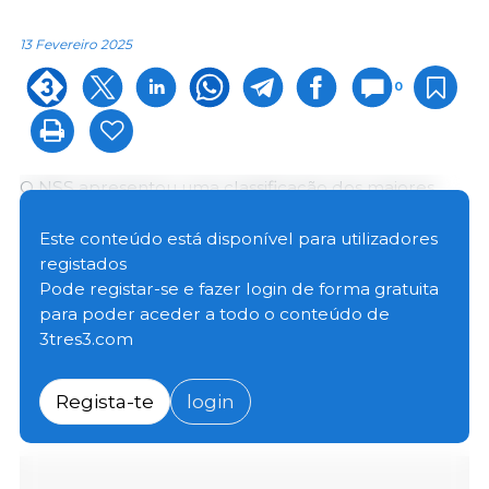
13 Fevereiro 2025
0
O NSS apresentou uma classificação dos maiores
produtores de suínos para abate na Federação
Russa com base nos resultados de 2024.
Este conteúdo está disponível para utilizadores
registados
Pode registar-se e fazer login de forma gratuita
De acordo com a classificação, até ao final de 2024, a
para poder aceder a todo o conteúdo de
Miratorg Agribusiness Holding manteve a sua posição
3tres3.com
de liderança com a produção de 868,8 mil toneladas
de porco para abate em peso vivo, o que
representou 14,8% da produção total na Federação
Regista-te
login
Russa.