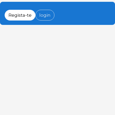
Regista-te
login