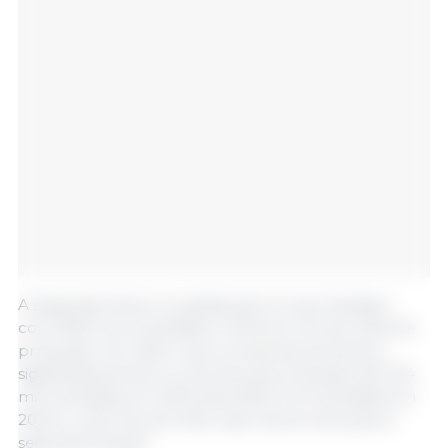
A segunda linha é ocupada pelo Grupo RusAgro
com 593,3 mil toneladas e 10,1% do volume total de
produção. De referir que a empresa aumentou
significativamente os volumes de produção (de 334
mil toneladas em 2023 para 593,3 mil toneladas em
2024), o que lhe permitiu subir da terceira para a
segunda posição.