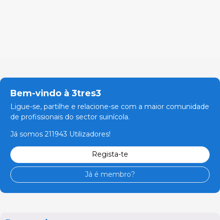
Bem-vindo à 3tres3
Ligue-se, partilhe e relacione-se com a maior comunidade
de profissionais do sector suinícola.
Já somos 211943 Utilizadores!
Regista-te
Já é membro?