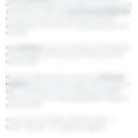
importações, passando de 24 280 tons em 2024 para
24 276 tons. em 2025. Na
carne fresca/refrigerada
houve um aumento das importações de 8,4%
passando de 75 907 tons. em 2024 para 82 254 tons
em 2025.
Nas
miudezas
houve um aumento nas entradas de
57,5%, passando de 1 362 tons em 2024 para 2 145
tons em 2025.
No que se refere ao valor em euros, o
volume de
negócios
das importações baixou 0,3% em 2025, ou
seja, -1,54 milhões de euros, passando de 568,929
milhões de euros em 2024 para 567,389 milhões de
euros em 2025.
19 de Fevereiro de 2026 | SIMA Newsletter - 2 -
Suínos - semana - 07 | https://www.gpp.pt