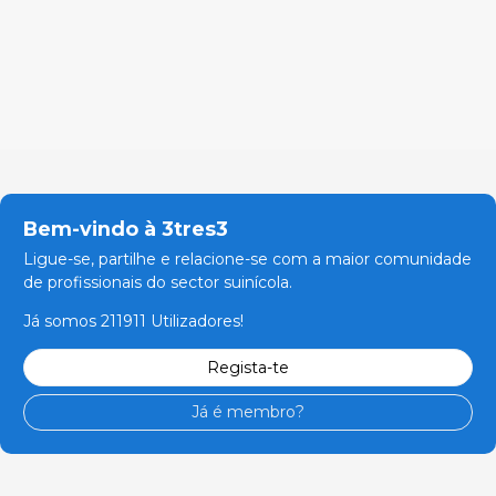
Bem-vindo à 3tres3
Ligue-se, partilhe e relacione-se com a maior comunidade
de profissionais do sector suinícola.
Já somos 211911 Utilizadores!
Regista-te
Já é membro?