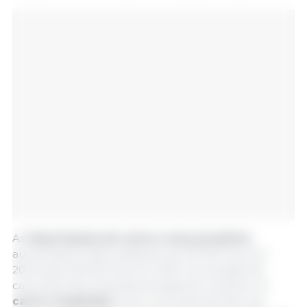
As
importações de carne e seus produtos
aumentaram 6,3%, passando de 100 187 tons em
2024 para 106 530 tons em 2025. As entradas de
carne são decompostas da seguinte maneira: na
carne congelada
houve uma manutenção nas