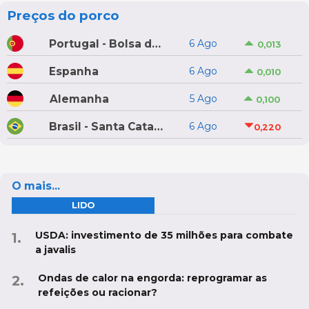
Preços do porco
Portugal - Bolsa do Porco do Montijo
6 Ago
0,013
Espanha
6 Ago
0,010
Alemanha
5 Ago
0,100
Brasil - Santa Catarina
6 Ago
0,220
O mais...
LIDO
USDA: investimento de 35 milhões para combate
a javalis
Ondas de calor na engorda: reprogramar as
refeições ou racionar?