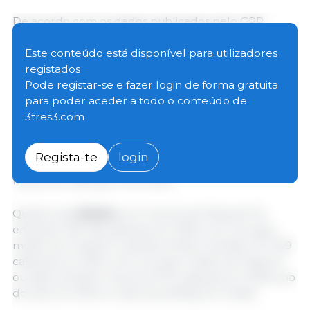
De acordo com os dados publicados pelo GPP,
fornecidos pelo INE como dados preliminares,
relativos à entrada de
porcos para abate
, esta
Este conteúdo está disponível para utilizadores
aumentou 0,2% (+2 004 porcos) no ano de 2025
registados
quando comparada com o mesmo período de 2024,
Pode registar-se e fazer login de forma gratuita
passando de 900 411 cabeças no ano passado para
para poder aceder a todo o conteúdo de
904 415 cabeças em 2025. No que se refere ao peso
3tres3.com
total, este aumentou 2,2%, passando de 95 566 tons
em 2024 para 97 626 tons em 2025. Isto dá um peso
Regista-te
login
médio de 107,95kg PV em 2025, contra um peso
médio de 108,1kg PV em 2024.
Quanto aos
leitões
com menos de 50kg de PV,
entraram 118 728 cabeças em 2025 com um peso
médio de 11,4kg PV, quando tinham entrado 127 799
cabeças em 2024 com um peso médio de 12kg PV,
ou seja, entraram menos 9 070 cabeças em 2025 ano
do que em 2024 e mais leves 600g em média.