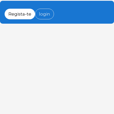
Regista-te
login