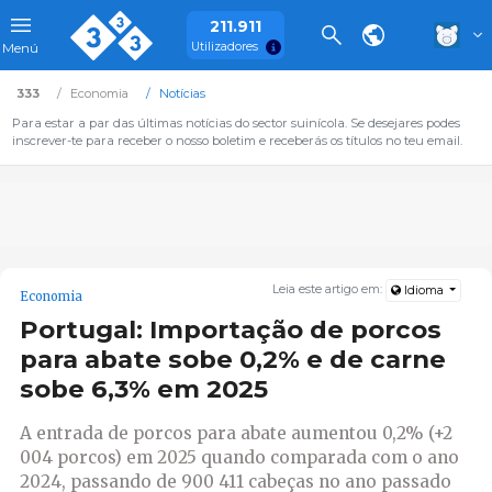
211.911
Utilizadores
Menú
333
Economia
Notícias
Para estar a par das últimas notícias do sector suinícola. Se desejares podes
inscrever-te para receber o nosso boletim e receberás os títulos no teu email.
Leia este artigo em:
Idioma
Economia
Portugal: Importação de porcos
para abate sobe 0,2% e de carne
sobe 6,3% em 2025
A entrada de porcos para abate aumentou 0,2% (+2
004 porcos) em 2025 quando comparada com o ano
2024, passando de 900 411 cabeças no ano passado