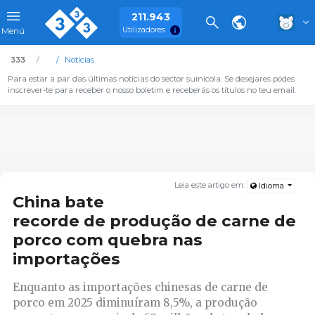
211.943
Utilizadores
Menú
333
Notícias
Para estar a par das últimas notícias do sector suinícola. Se desejares podes
inscrever-te para receber o nosso boletim e receberás os títulos no teu email.
Leia este artigo em:
Idioma
China bate
recorde de produção de carne de
porco com quebra nas
importações
Enquanto as importações chinesas de carne de
porco em 2025 diminuíram 8,5%, a produção