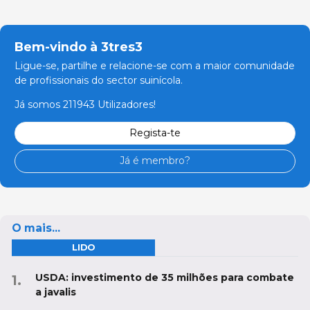
Bem-vindo à 3tres3
Ligue-se, partilhe e relacione-se com a maior comunidade
de profissionais do sector suinícola.
Já somos 211943 Utilizadores!
Regista-te
Já é membro?
O mais...
LIDO
USDA: investimento de 35 milhões para combate
a javalis