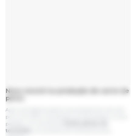
Novo record na produção de carne de
porco
Após uma ligeira quebra na produção de carne de
porco em 2024, a produção na China atingiu, no ano
passado, um recorde de
59,38 milhões de
toneladas
, um aumento de 4,1% face ao ano