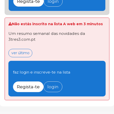
Regista-te
login
Não estás inscrito na lista A web em 3 minutos
Um resumo semanal das novidades da
3tres3.com.pt
ver último
faz login e inscreve-te na lista
Regista-te
login