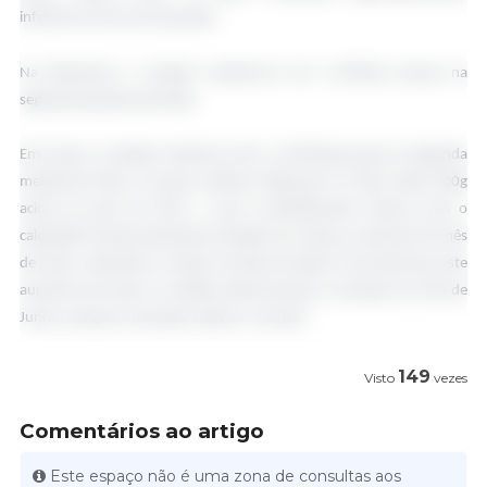
inferiores aos do ano passado.
Na Dinamarca a cotação manteve-se em 1,29€/kg carcaça na
segunda quinzena de Maio.
Em França, a cotação manteve-se em 1,433€/kg carcaça na segunda
metade de Maio. Os pesos subiram 600g para 97,7kg e estão 400g
acima do peso de 2025, o que é perfeitamente natural, pois o
calendário francês apresentou feriados em todas as semanas do mês
de Maio, reduzindo o número de dias de abate. É provável que este
aumento dos pesos se reflicta ainda durante o arranque do mês de
Junho, até que o mercado volte ao “normal”.
149
Visto
vezes
Comentários ao artigo
Este espaço não é uma zona de consultas aos