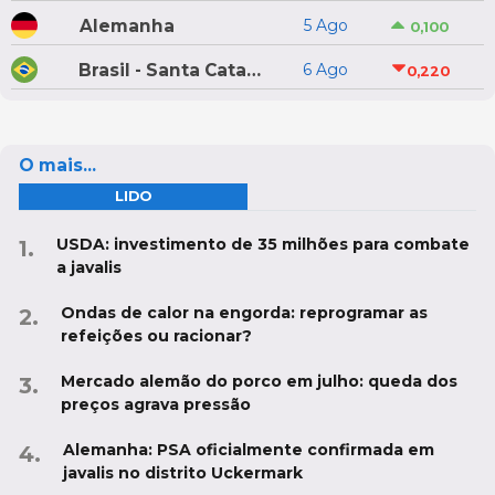
Alemanha
5 Ago
0,100
Brasil - Santa Catarina
6 Ago
0,220
O mais...
LIDO
USDA: investimento de 35 milhões para combate
a javalis
Ondas de calor na engorda: reprogramar as
refeições ou racionar?
Mercado alemão do porco em julho: queda dos
preços agrava pressão
Alemanha: PSA oficialmente confirmada em
javalis no distrito Uckermark