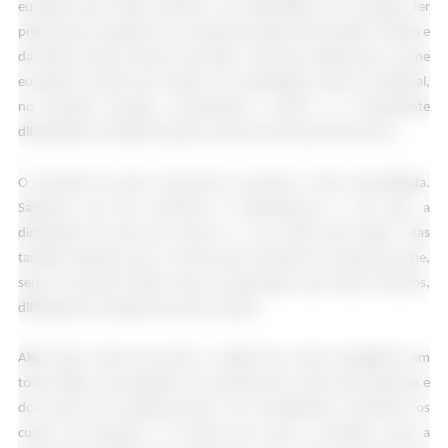
europeia para Países Terceiros, tem dificuldade em conseguir ter
preços para competir com as ofertas do Brasil, dos Estados Unidos e
da Rússia nesses mesmos mercados. Tudo isto implica que a carne
europeia se tenha que vender, em quantidades acima do habitual,
no mercado europeu, aumentando a oferta e a consequente
dificuldade na subida de preços, quer da carne quer dos porcos.
O mercado do porco encontra-se, portanto, numa encruzilhada.
Sabemos que irão aumentar as temperaturas e, com elas, a
diminuição do peso dos porcos e a sua oferta para abate. Mas
também sabemos que, se não houver aumento da venda de carne,
seja no mercado interno seja na exportação para Países Terceiros,
dificilmente a cotação dos porcos subirá.
Além disso, temos de juntar a subida dos custos energéticos em
toda a fileira, que implicam um aumento dos custos de transporte e
dos custos das matérias-primas. Em consequência, aumentam os
custos de produção e é natural que, quer a produção, quer a