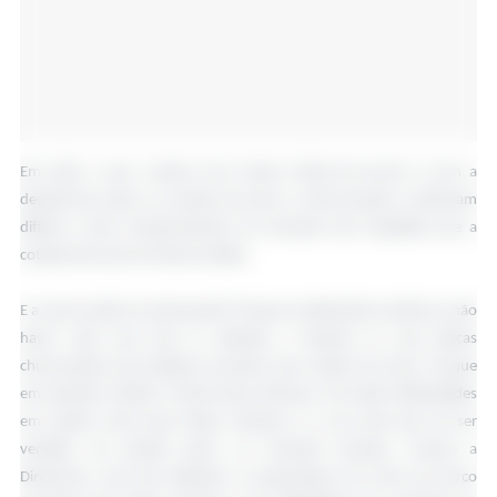
Em todo o caso, mesmo com menos oferta de porcos e com a
descida dos pesos, as vendas de carne, a nível europeu, continuam
difíceis e este comportamento do mercado tem impedido que a
cotação dos porcos tivesse subido.
E a carne vende-se mal porquê? Porque na Alemanha continua a não
haver calor que leve os alemães a fazerem as suas típicas
churrascadas que implicam aumento das vendas de carne. Porque
em Espanha, devido à Peste Suína Africana, há muitas dificuldades
em vender carne para Países Terceiros e a sua carne tem de ser
vendida, em grande parte, no mercado europeu. Porque a
Dinamarca, que tem liderado as exportações de carne de porco