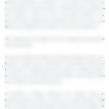
indústria necessitem de aumentar os seus preços de venda. Mas
para aumentar os preços de venda, o mercado tem de o permitir. Se
não aumentar a procura de carne, que permita aumentar o seu
preço de venda, também não aumentará a procura de porcos para
abate e a possibilidade de aumentar o seu preço aos produtores.
Todo a fileira quer uma subida, mas sem condições de mercado para
isso, esta irá tardar.
No que diz respeito à evolução das cotações europeias do porco, em
Espanha a cotação subiu 0,005€/kg PV (+0,007€/kg carcaça) para
1,275€/kg PV na segunda quinzena de Maio (1,700€/kg carcaça).
De acordo com as informações da Mercolérida, o peso baixou 600g
para 94,4kg em carcaça nesta quinzena.
Na Alemanha a cotação manteve-se em 1,60€/kg carcaça na
segunda quinzena de Maio. Os pesos em carcaça baixaram 100g
para os 98,5kg. O mercado alemão continua misto entre regiões. Há