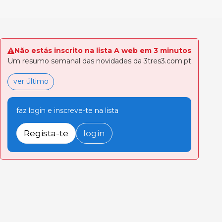
Não estás inscrito na lista A web em 3 minutos
Um resumo semanal das novidades da 3tres3.com.pt
ver último
faz login e inscreve-te na lista
Regista-te
login