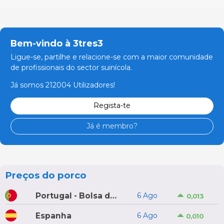
Bem-vindo à 3tres3
Ligue-se, partilhe e relacione-se com a maior comunidade
de profissionais do sector suinícola.
Já somos 212004 Utilizadores!
Regista-te
Já é membro?
Preços do porco
Portugal - Bolsa do Porco do Montijo
6 Ago
0,013
Espanha
6 Ago
0,010