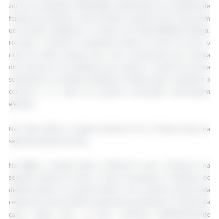
zona com excedentes e dificuldades relacionadas com a existência de
feriados que reduzem os dias de abate, enquanto outros descrevem
um mercado equilibrado, ou mesmo com disponibilidade limitada.
No geral, o mercado é considerado estável. No sector da carne, o
ritmo de vendas continua fraco. Nem o Pentecostes nem a época
dos churrascos são suficientes para reactivar o comércio de forma
sustentável. As condições climatéricas instáveis ​​​​estão a prejudicar o
consumo e os stocks de produtos processados ​​​​permanecem
elevados.
Nos Países Baixos a cotação manteve-se em 1,31€/kg carcaça na
segunda quinzena de Maio.
Na Bélgica a cotação baixou 0,06€/kg PV para 1,23€/kg PV na
segunda quinzena de Maio. O preço acompanhou a tendência de
descida anterior do mercado alemão, num contexto marcado pela
redução dos dias de abate e pela pressão persistente no mercado da
carne. Apesar disso, os pesos continuam significativamente