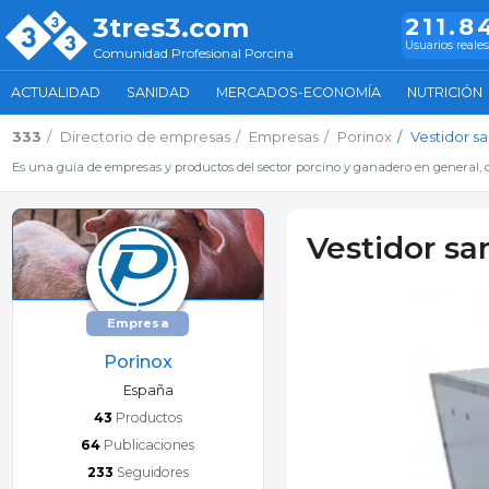
3tres3.com
211.8
Usuarios reales
Comunidad Profesional Porcina
ACTUALIDAD
SANIDAD
MERCADOS-ECONOMÍA
NUTRICIÓN
333
Directorio de empresas
Empresas
Porinox
Vestidor sa
Es una guía de empresas y productos del sector porcino y ganadero en general, d
Vestidor sa
Empresa
Porinox
España
43
Productos
64
Publicaciones
233
Seguidores