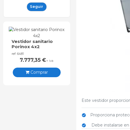
Seguir
Vestidor sanitario
Porinox 4x2
ref: 6481
7.777,35
€
+ iva
Comprar
Este vestidor proporcio
Proporciona protecc
Debe instalarse en e