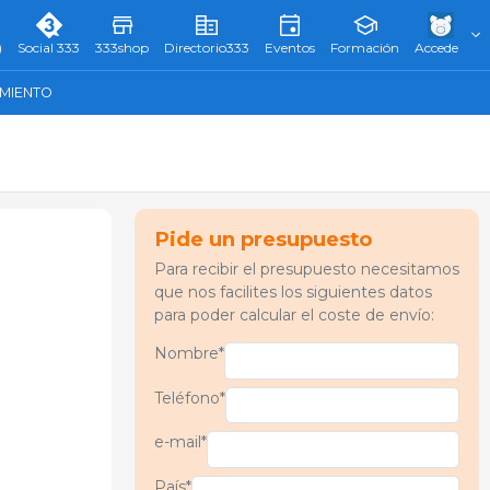
)
Social 333
333shop
Directorio333
Eventos
Formación
Accede
AMIENTO
Pide un presupuesto
Para recibir el presupuesto necesitamos
que nos facilites los siguientes datos
para poder calcular el coste de envío:
Nombre*
Teléfono*
e-mail*
País*