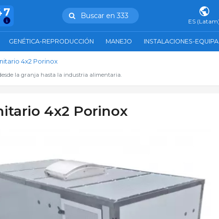
47
Buscar en 333
ES (Latam
GENÉTICA-REPRODUCCIÓN
MANEJO
INSTALACIONES-EQUIP
nitario 4x2 Porinox
esde la granja hasta la industria alimentaria.
nitario 4x2 Porinox