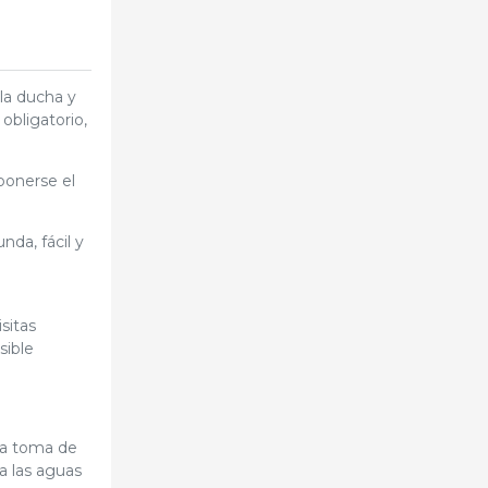
 la ducha y
obligatorio,
ponerse el
da, fácil y
sitas
sible
una toma de
a las aguas