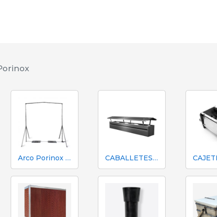
Porinox
Arco Porinox desinfección para vehículos (fotodetectores)
CABALLETES / CUMBRERAS DE VENTILACIÓN