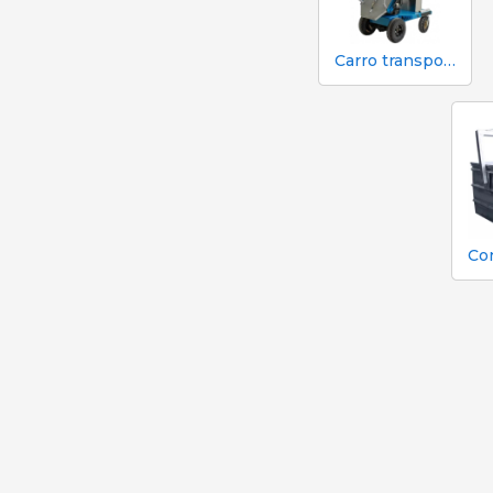
Carro transporte cadáveres eléctrico Porinox Force Max A-300