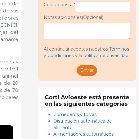
brica de
Código postal*
d de sus
Notas adicionales(Opcional)
etidores
ECNICI,
jas del
llamarse
Al continuar aceptas nuestros
Términos
y Condiciones
y la
política de privacidad
cinos y
 control
Enviar
r animal
ás de 20
s de 70
Corti Avioeste está presente
ncipales
en las siguientes categorías
Comederos y tolvas
Distribución automática de
alimento
Alimentadores automáticos