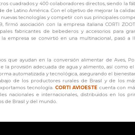
ros cuadrados y 400 colaboradores directos, siendo la fá
 de Latino América. Con el objetivo de mejorar la calida
 nuevas tecnologías y competir con sus principales comp
9, firmó asociación con la empresa italiana CORTI ZOOT
ipales fabricantes de bebederos y accesorios para gran
la empresa se convirtió en una multinacional, pasó a 
os que ayudan en la conversión alimentar de Aves, Por
de la provisión adecuada de agua y alimento, así como el
orma automatizada y tecnológica, asegurando el bienesta
trabajo de los productores rurales de Brasil y de los m
exportamos tecnología.
CORTI AVIOESTE
cuenta con má
es nacionales e internacionales, distribuidos en los pri
s de Brasil y del mundo.