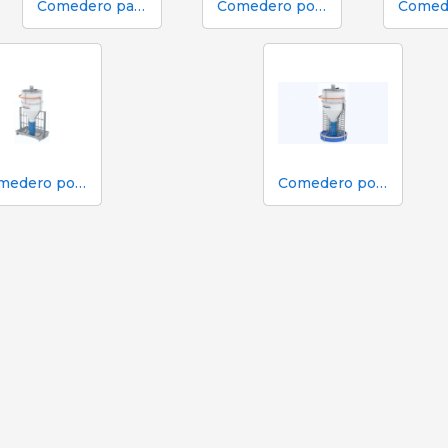
Comedero para maternidad inoxidable
Comedero porcino guardería 35 kg
Comedero porcino terminación bandeja inoxidable - caballete soldado
Comedero porcino terminación bandeja plástica