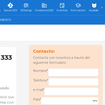
)
Social 333
333shop
Directorio333
Eventos
Formación
Accede
AMIENTO
Contacto:
 333
Contacta con nosotros a través del
siguiente formulario.
Nombre*
Teléfono*
mundo.
e-mail*
nició sus
País*
nta con