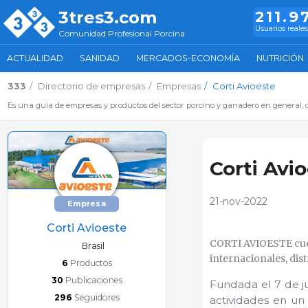
3tres3.com
211.9
Usuarios reale
Comunidad Profesional Porcina
ACTUALIDAD
SANIDAD
MERCADOS-ECONOMÍA
NUTRICIÓN
333
Directorio de empresas
Empresas
Corti Avioeste
Es una guía de empresas y productos del sector porcino y ganadero en general, d
Corti Avi
21-nov-2022
Empresa
Corti Avioeste
CORTI AVIOESTE cuen
Brasil
internacionales, dis
6
Productos
30
Publicaciones
Fundada el 7 de ju
296
Seguidores
actividades en u