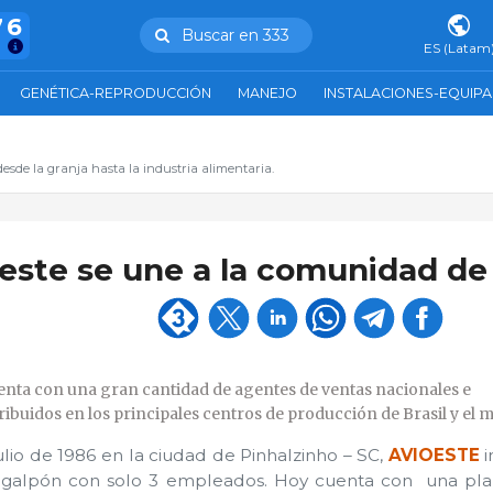
76
Buscar en 333
s
ES (Latam
GENÉTICA-REPRODUCCIÓN
MANEJO
INSTALACIONES-EQUIP
esde la granja hasta la industria alimentaria.
oeste se une a la comunidad de
ta con una gran cantidad de agentes de ventas nacionales e
tribuidos en los principales centros de producción de Brasil y el 
lio de 1986 en la ciudad de Pinhalzinho – SC,
AVIOESTE
i
n galpón con solo 3 empleados. Hoy cuenta con una pla