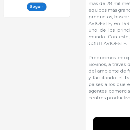
más de 28 mil met
Seguir
equipos más grande
productos, buscar
AVIOESTE, en 199
uno de los princ
mundo. Con esto, 
CORTI AVIOESTE.
Producimos equip
Bovinos, a través 
del ambiente de f
y facilitando el 
países a los que 
agentes comercial
centros productivo