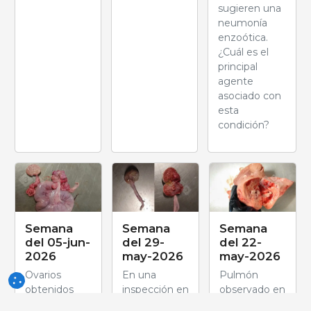
sugieren una
neumonía
enzoótica.
¿Cuál es el
principal
agente
asociado con
esta
condición?
Semana
Semana
Semana
del 05-jun-
del 29-
del 22-
2026
may-2026
may-2026
Ovarios
En una
Pulmón
obtenidos
inspección en
observado en
durante el
planta de
planta de