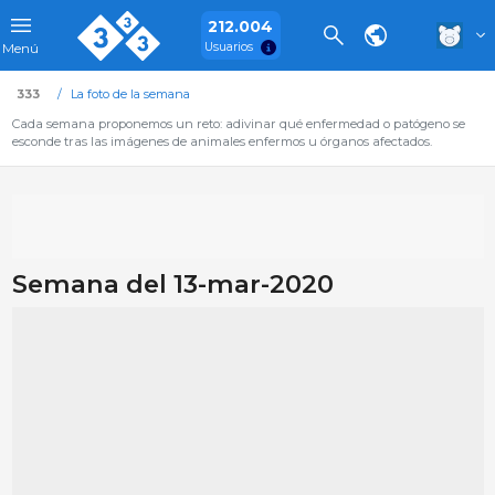
212.004
Usuarios
Menú
333
La foto de la semana
Cada semana proponemos un reto: adivinar qué enfermedad o patógeno se
esconde tras las imágenes de animales enfermos u órganos afectados.
Semana del 13-mar-2020