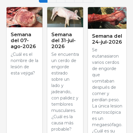
Semana
Semana
Semana del
del 07-
del 31-jul-
24-jul-2026
ago-2026
2026
Se
¿Cuál es el
Se encuentra
eutanasiaron
nombre de la
un cerdo de
varios cerdos
lesión de
engorde
de engorde
esta vejiga?
estirado
que
sobre un
vomitaban
lado y
después de
jadeando,
comer y
con palidez y
perdían peso.
temblores
La única lesion
musculares.
macroscópica
¿Cuál es la
es un
causa más
megaesófago.
probable?
¿Cuál es su