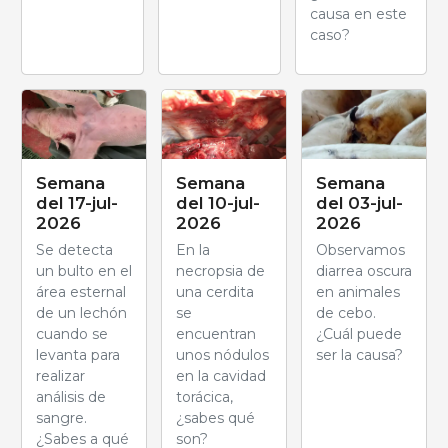
causa en este
caso?
Semana
Semana
Semana
del 17-jul-
del 10-jul-
del 03-jul-
2026
2026
2026
Se detecta
En la
Observamos
un bulto en el
necropsia de
diarrea oscura
área esternal
una cerdita
en animales
de un lechón
se
de cebo.
cuando se
encuentran
¿Cuál puede
levanta para
unos nódulos
ser la causa?
realizar
en la cavidad
análisis de
torácica,
sangre.
¿sabes qué
¿Sabes a qué
son?