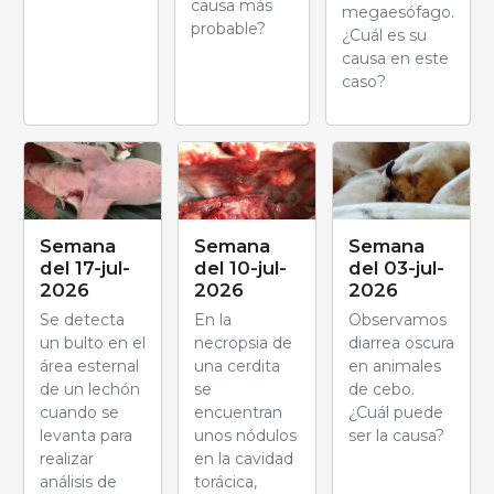
causa más
megaesófago.
probable?
¿Cuál es su
causa en este
caso?
Semana
Semana
Semana
del 17-jul-
del 10-jul-
del 03-jul-
2026
2026
2026
Se detecta
En la
Observamos
un bulto en el
necropsia de
diarrea oscura
área esternal
una cerdita
en animales
de un lechón
se
de cebo.
cuando se
encuentran
¿Cuál puede
levanta para
unos nódulos
ser la causa?
realizar
en la cavidad
análisis de
torácica,