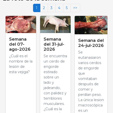
1
2
3
4
5
>>
Semana
Semana
Semana del
del 07-
del 31-jul-
24-jul-2026
ago-2026
2026
Se
¿Cuál es el
Se encuentra
eutanasiaron
nombre de la
un cerdo de
varios cerdos
lesión de
engorde
de engorde
esta vejiga?
estirado
que
sobre un
vomitaban
lado y
después de
jadeando,
comer y
con palidez y
perdían peso.
temblores
La única lesion
musculares.
macroscópica
¿Cuál es la
es un