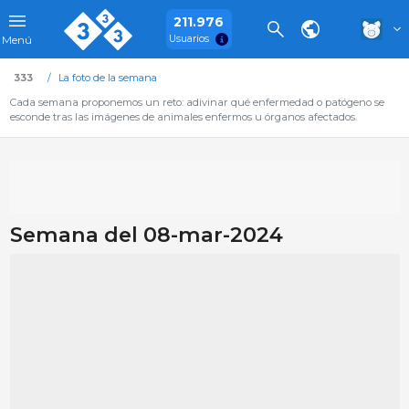
211.976
Usuarios
Menú
333
La foto de la semana
Cada semana proponemos un reto: adivinar qué enfermedad o patógeno se
esconde tras las imágenes de animales enfermos u órganos afectados.
Semana del 08-mar-2024