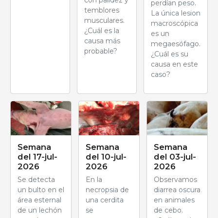
con palidez y
perdían peso.
temblores
La única lesion
musculares.
macroscópica
¿Cuál es la
es un
causa más
megaesófago.
probable?
¿Cuál es su
causa en este
caso?
Semana
Semana
Semana
del 17-jul-
del 10-jul-
del 03-jul-
2026
2026
2026
Se detecta
En la
Observamos
un bulto en el
necropsia de
diarrea oscura
área esternal
una cerdita
en animales
de un lechón
se
de cebo.