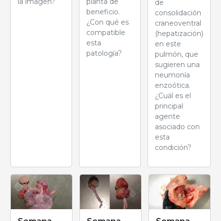
la imagen?
planta de
de
beneficio.
consolidación
¿Con qué es
craneoventral
compatible
(hepatización)
esta
en este
patología?
pulmón, que
sugieren una
neumonía
enzoótica.
¿Cuál es el
principal
agente
asociado con
esta
condición?
Semana
Semana
Semana