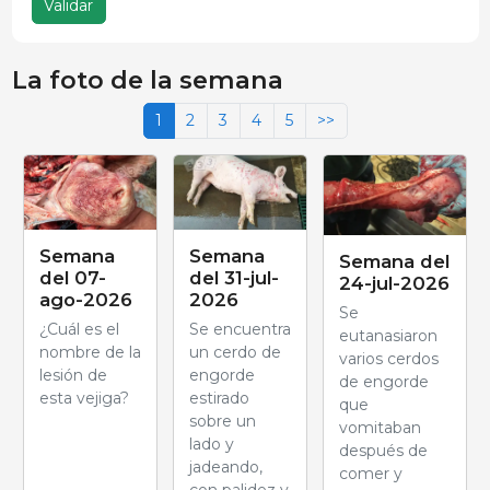
Validar
La foto de la semana
1
2
3
4
5
>>
Semana
Semana
Semana del
del 07-
del 31-jul-
24-jul-2026
ago-2026
2026
Se
¿Cuál es el
Se encuentra
eutanasiaron
nombre de la
un cerdo de
varios cerdos
lesión de
engorde
de engorde
esta vejiga?
estirado
que
sobre un
vomitaban
lado y
después de
jadeando,
comer y