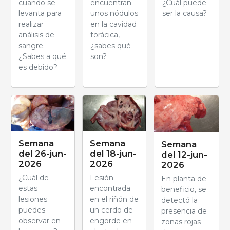
cuando se
encuentran
¿Cuál puede
levanta para
unos nódulos
ser la causa?
realizar
en la cavidad
análisis de
torácica,
sangre.
¿sabes qué
¿Sabes a qué
son?
es debido?
Semana
Semana
Semana
del 26-jun-
del 18-jun-
del 12-jun-
2026
2026
2026
¿Cuál de
Lesión
En planta de
estas
encontrada
beneficio, se
lesiones
en el riñón de
detectó la
puedes
un cerdo de
presencia de
observar en
engorde en
zonas rojas