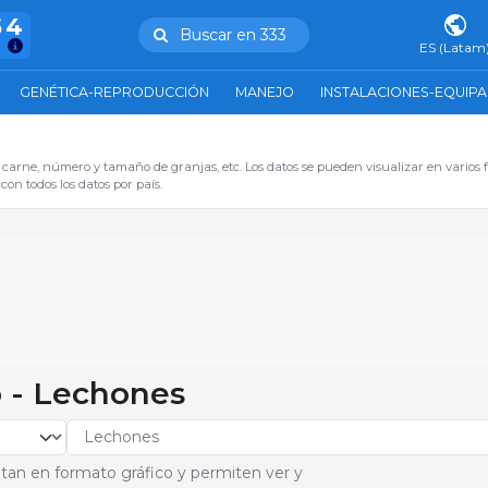
54
Buscar en 333
ES (Latam
GENÉTICA-REPRODUCCIÓN
MANEJO
INSTALACIONES-EQUIP
 carne, número y tamaño de granjas, etc. Los datos se pueden visualizar en varios 
on todos los datos por país.
o - Lechones
tan en formato gráfico y permiten ver y