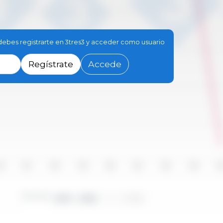
debes registrarte en 3tres3 y acceder como usuario
Regístrate
Accede
16
2017
2018
2019
2020
2021
2022
2023
20
Periodo:
2010 - 2025