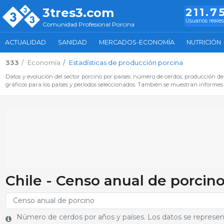
3tres3.com
211.7
Usuarios reales
Comunidad Profesional Porcina
ACTUALIDAD
SANIDAD
MERCADOS-ECONOMÍA
NUTRICIÓN
333
Economía
Estadísticas de producción porcina
Datos y evolución del sector porcino por países: número de cerdos, producción de
gráficos para los países y períodos seleccionados. También se muestran informes c
Chile - Censo anual de porcin
Número de cerdos por años y países. Los datos se represen