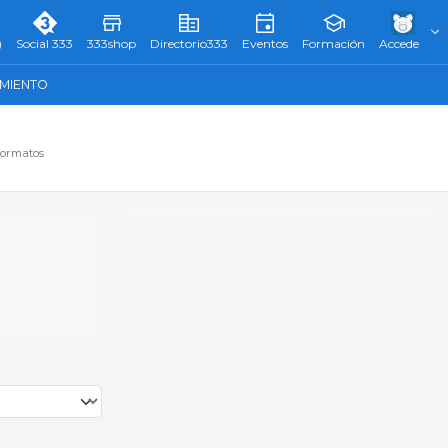
)
Social 333
333shop
Directorio333
Eventos
Formación
Accede
AMIENTO
formatos