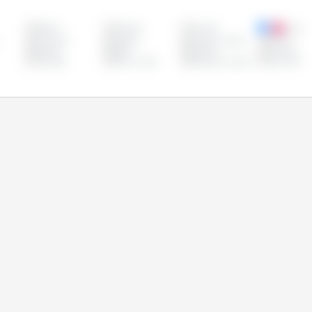
Bélgica
Bulgaria
Canadá
Chile
Eslovenia
España
Estados Unidos
Estonia
Irlanda
Italia
Letonia
Lituania
Portugal
Reino Unido
República Checa
Rumanía