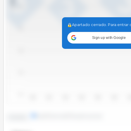
745
Apartado cerrado. Para entrar 
740
Sign up with Google
735
730
725
2010
2011
2012
2013
2014
2015
20
líneas
columnas
Situación puntual
Evolución: