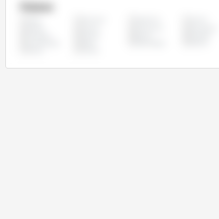
Países
Alemania
Argentina
Austria
Todos
Chipre
Croacia
Dinamarca
Eslovaquia
Finlandia
Francia
Grecia
Hungría
Luxemburgo
Malta
Países Bajos
Polonia
Suecia
Taiwán