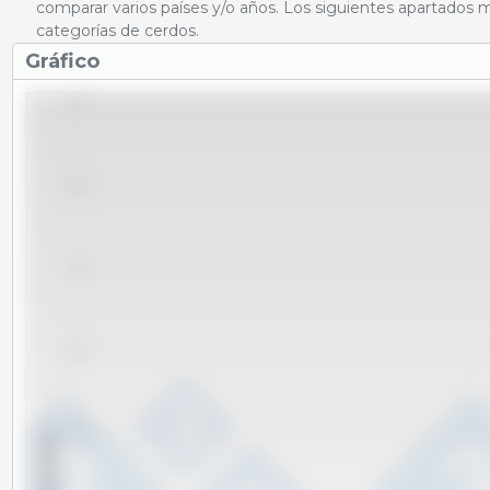
comparar varios países y/o años. Los siguientes apartados m
categorías de cerdos.
Gráfico
770
765
760
755
x 1000 cabezas
750