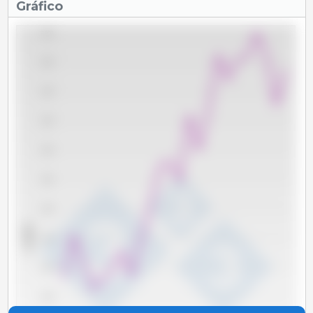
Gráfico
2,800
2,600
2,400
2,200
2,000
1,800
1,600
x 1000 t
1,400
1,200
1,000