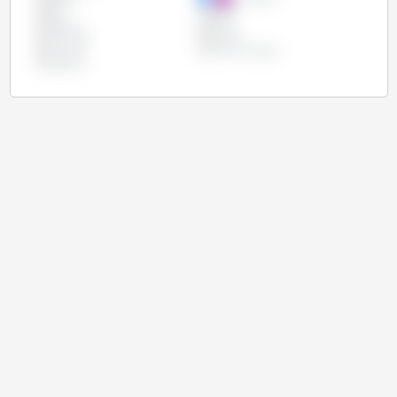
Irán
Japón
México
Rusia
Tailandia
Taiwán
Turquía
Unión Europea
Vietnam