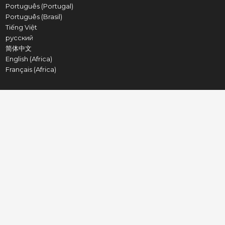
Português (Portugal)
Português (Brasil)
Tiếng Việt
русский
简体中文
English (Africa)
Français (Africa)