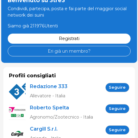
Benvenuto su 3tre3
Condividi, partecipa, posta e fai parte del maggior social
network dei suini
Siamo già 211976Utenti
Registrati
Eri già un membro?
Profili consigliati
Redazione 333
Seguire
Allevatore - Italia
Roberto Spelta
Seguire
Agronomo/Zootecnico - Italia
Cargill S.r.l.
Seguire