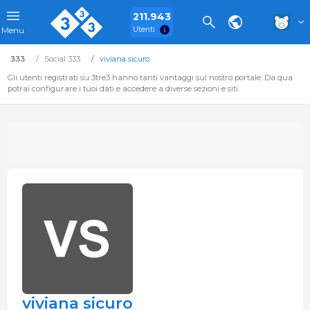
211.943
Utenti
Menu
333
Social 333
viviana sicuro
Gli utenti registrati su 3tre3 hanno tanti vantaggi sul nostro portale. Da qua
potrai configurare i tuoi dati e accedere a diverse sezioni e siti.
viviana sicuro