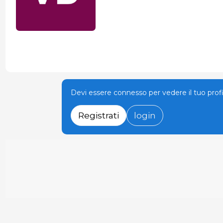
Devi essere connesso per vedere il tuo prof
Registrati
login