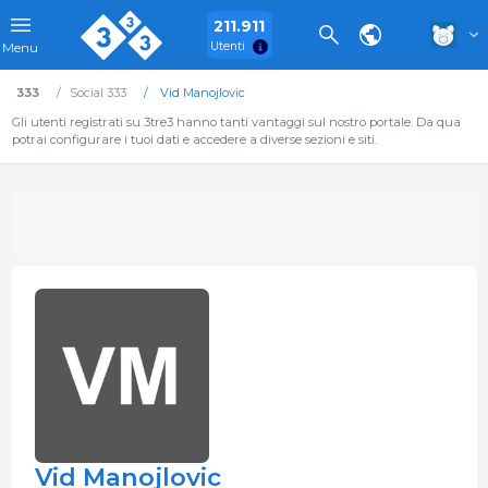
211.911
Utenti
Menu
333
Social 333
Vid Manojlovic
Gli utenti registrati su 3tre3 hanno tanti vantaggi sul nostro portale. Da qua
potrai configurare i tuoi dati e accedere a diverse sezioni e siti.
Vid Manojlovic