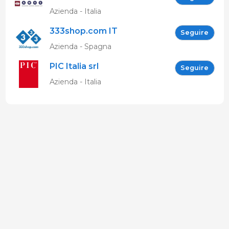
Allevatori Suini (ANAS)
Azienda - Italia
333shop.com IT
Seguire
Azienda - Spagna
PIC Italia srl
Seguire
Azienda - Italia