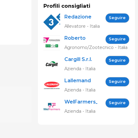
Profili consigliati
Redazione
Seguire
333
Allevatore - Italia
Roberto
Seguire
Spelta
Agronomo/Zootecnico - Italia
Cargill S.r.l.
Seguire
Azienda - Italia
Lallemand
Seguire
Animal
Azienda - Italia
Nutrition
WelFarmers_IT
Seguire
Azienda - Italia