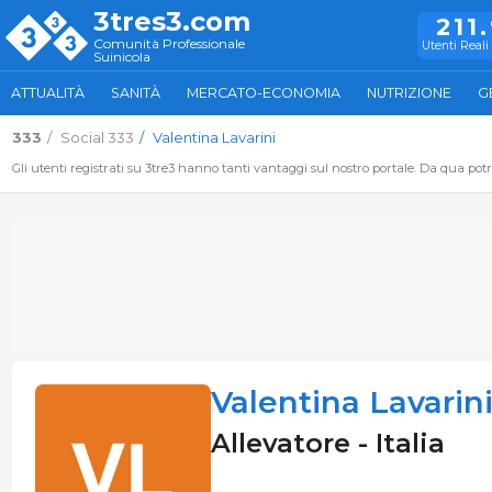
3tres3.com
211
Comunità Professionale
Utenti Reali 
Suinicola
ATTUALITÀ
SANITÀ
MERCATO-ECONOMIA
NUTRIZIONE
G
333
Social 333
Valentina Lavarini
Gli utenti registrati su 3tre3 hanno tanti vantaggi sul nostro portale. Da qua potrai
Valentina Lavarin
Allevatore - Italia