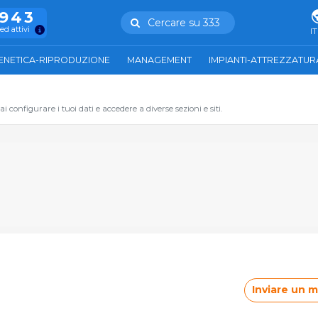
.943
Cercare su 333
ed attivi
IT
ENETICA-RIPRODUZIONE
MANAGEMENT
IMPIANTI-ATTREZZATUR
 configurare i tuoi dati e accedere a diverse sezioni e siti.
i
Inviare un 