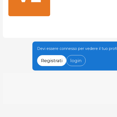
Devi essere connesso per vedere il tuo prof
Registrati
login