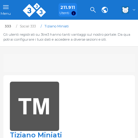
211.911
Utenti
Menu
333
Social 333
Tiziano Miniati
Gli utenti registrati su 3tre3 hanno tanti vantaggi sul nostro portale. Da qua
potrai configurare i tuoi dati e accedere a diverse sezioni e siti.
Tiziano Miniati