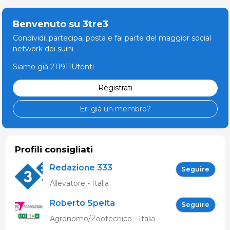
Benvenuto su 3tre3
Condividi, partecipa, posta e fai parte del maggior social
network dei suini
Siamo già 211911Utenti
Registrati
Eri già un membro?
Profili consigliati
Redazione 333
Seguire
Allevatore - Italia
Roberto Spelta
Seguire
Agronomo/Zootecnico - Italia