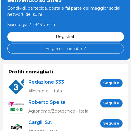
Benvenuto su 3tre3
Condividi, partecipa, posta e fai parte del maggior social
network dei suini
Siamo già 211943Utenti
Registrati
Eri già un membro?
Profili consigliati
Redazione 333
Seguire
Allevatore - Italia
Roberto Spelta
Seguire
Agronomo/Zootecnico - Italia
Cargill S.r.l.
Seguire