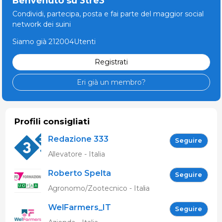
Benvenuto su 3tre3
Condividi, partecipa, posta e fai parte del maggior social
network dei suini
Siamo già 212004Utenti
Registrati
Eri già un membro?
Profili consigliati
Redazione 333
Seguire
Allevatore - Italia
Roberto Spelta
Seguire
Agronomo/Zootecnico - Italia
WelFarmers_IT
Seguire