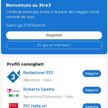
Benvenuto su 3tre3
Condividi, partecipa, posta e fai parte del maggior social
network dei suini
Siamo già 211976Utenti
Registrati
Eri già un membro?
Profili consigliati
Redazione 333
Seguire
Allevatore - Italia
Roberto Spelta
Seguire
Agronomo/Zootecnico - Italia
PIC Italia srl
Seguire