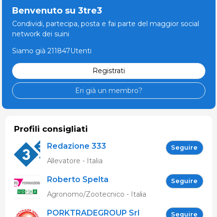
Benvenuto su 3tre3
Condividi, partecipa, posta e fai parte del maggior social
network dei suini
Siamo già 211847Utenti
Registrati
Eri già un membro?
Profili consigliati
Redazione 333
Seguire
Allevatore - Italia
Roberto Spelta
Seguire
Agronomo/Zootecnico - Italia
PORKTRADEGROUP Srl
Seguire