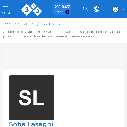
211.847
Utenti
Menu
333
Social 333
Sofia Lasagni
Gli utenti registrati su 3tre3 hanno tanti vantaggi sul nostro portale. Da qua
potrai configurare i tuoi dati e accedere a diverse sezioni e siti.
Sofia Lasagni