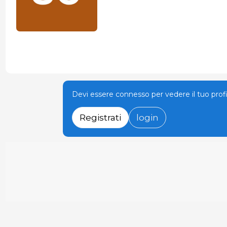
Devi essere connesso per vedere il tuo prof
Registrati
login