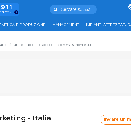
.911
Cercare su 333
ed attivi
IT
ENETICA-RIPRODUZIONE
MANAGEMENT
IMPIANTI-ATTREZZATUR
 configurare i tuoi dati e accedere a diverse sezioni e siti.
keting - Italia
Inviare un 