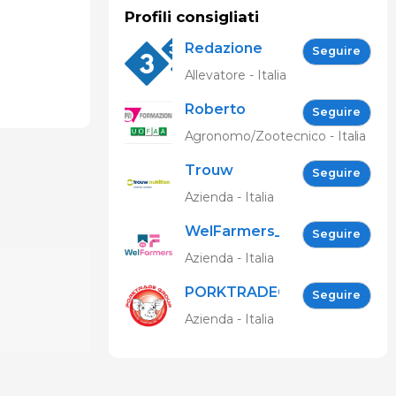
Profili consigliati
Redazione
Seguire
333
Allevatore - Italia
Roberto
Seguire
Spelta
Agronomo/Zootecnico - Italia
Trouw
Seguire
Nutrition
Azienda - Italia
WelFarmers_IT
Seguire
Azienda - Italia
PORKTRADEGROUP
Seguire
Srl
Azienda - Italia