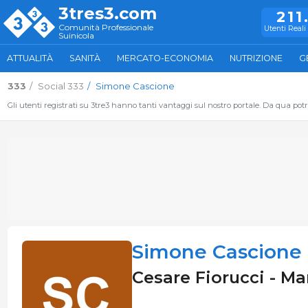
3tres3.com
211
Comunità Professionale
Utenti Reali 
Suinicola
ATTUALITÀ
SANITÀ
MERCATO-ECONOMIA
NUTRIZIONE
G
333
Social 333
Simone Cascione
Gli utenti registrati su 3tre3 hanno tanti vantaggi sul nostro portale. Da qua potrai
Simone Cascione
Cesare Fiorucci - Mar