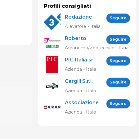
Profili consigliati
Redazione
Seguire
333
Allevatore - Italia
Roberto
Seguire
Spelta
Agronomo/Zootecnico - Italia
PIC Italia srl
Seguire
Azienda - Italia
Cargill S.r.l.
Seguire
Azienda - Italia
Associazione
Seguire
Nazionale
Azienda - Italia
Allevatori
Suini (ANAS)