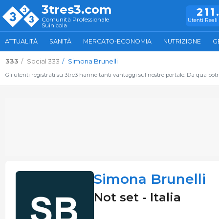
3tres3.com
211
Comunità Professionale
Utenti Reali 
Suinicola
ATTUALITÀ
SANITÀ
MERCATO-ECONOMIA
NUTRIZIONE
G
333
Social 333
Simona Brunelli
Gli utenti registrati su 3tre3 hanno tanti vantaggi sul nostro portale. Da qua potrai
Simona Brunelli
Not set - Italia