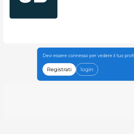
Devi essere connesso per vedere il tuo prof
Registrati
login