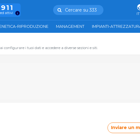
.911
Cercare su 333
ed attivi
IT
ENETICA-RIPRODUZIONE
MANAGEMENT
IMPIANTI-ATTREZZATUR
 configurare i tuoi dati e accedere a diverse sezioni e siti.
Inviare un 