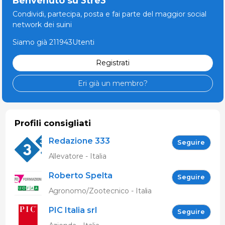
Benvenuto su 3tre3
Condividi, partecipa, posta e fai parte del maggior social
network dei suini
Siamo già 211943Utenti
Registrati
Eri già un membro?
Profili consigliati
Redazione 333
Seguire
Allevatore - Italia
Roberto Spelta
Seguire
Agronomo/Zootecnico - Italia
PIC Italia srl
Seguire