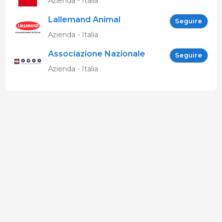
Azienda - Italia
Lallemand Animal
Seguire
Nutrition
Azienda - Italia
Associazione Nazionale
Seguire
Allevatori Suini (ANAS)
Azienda - Italia