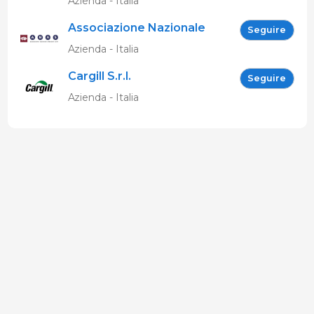
Azienda - Italia
Associazione Nazionale
Seguire
Allevatori Suini (ANAS)
Azienda - Italia
Cargill S.r.l.
Seguire
Azienda - Italia