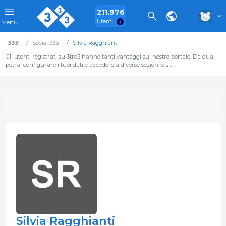
211.976
Utenti
Menu
333
Social 333
Silvia Ragghianti
Gli utenti registrati su 3tre3 hanno tanti vantaggi sul nostro portale. Da qua
potrai configurare i tuoi dati e accedere a diverse sezioni e siti.
Silvia Ragghianti