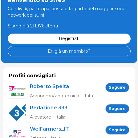
Benvenuto su 3tre3
Condividi, partecipa, posta e fai parte del maggior social
network dei suini
Siamo già 211976Utenti
Registrati
Eri già un membro?
Profili consigliati
Roberto Spelta
Seguire
Agronomo/Zootecnico - Italia
Redazione 333
Seguire
Allevatore - Italia
WelFarmers_IT
Seguire