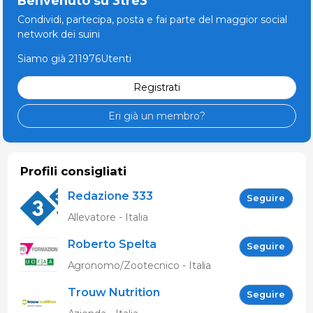
Benvenuto su 3tre3
Condividi, partecipa, posta e fai parte del maggior social
network dei suini
Siamo già 211976Utenti
Registrati
Eri già un membro?
Profili consigliati
Redazione 333
Seguire
Allevatore - Italia
Roberto Spelta
Seguire
Agronomo/Zootecnico - Italia
Trouw Nutrition
Seguire