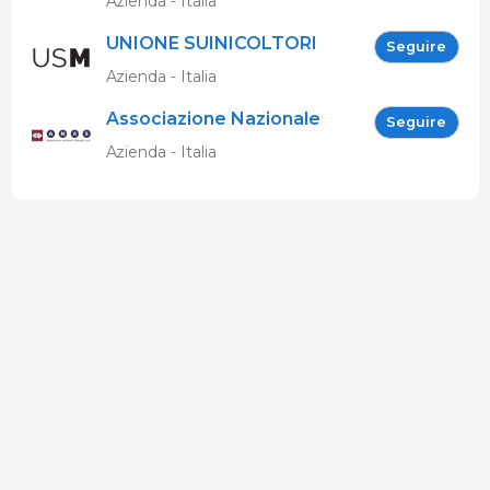
Azienda - Italia
UNIONE SUINICOLTORI
Seguire
MARCHIGIANI
Azienda - Italia
Associazione Nazionale
Seguire
Allevatori Suini (ANAS)
Azienda - Italia