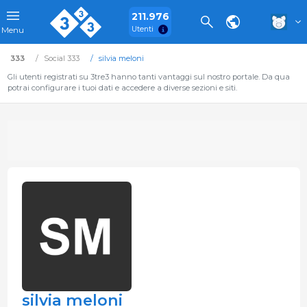
211.976
Utenti
Menu
333
Social 333
silvia meloni
Gli utenti registrati su 3tre3 hanno tanti vantaggi sul nostro portale. Da qua
potrai configurare i tuoi dati e accedere a diverse sezioni e siti.
silvia meloni