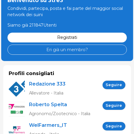
Benvenuto su 3tre3
Condividi, partecipa, posta e fai parte del maggior social
network dei suini
Siamo già 211847Utenti
Registrati
Eri già un membro?
Profili consigliati
Redazione 333
Seguire
Allevatore - Italia
Roberto Spelta
Seguire
Agronomo/Zootecnico - Italia
WelFarmers_IT
Seguire