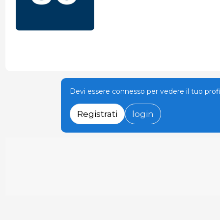
Devi essere connesso per vedere il tuo prof
Registrati
login