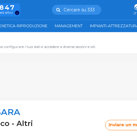
.847
Cercare su 333
ed attivi
IT
ENETICA-RIPRODUZIONE
MANAGEMENT
IMPIANTI-ATTREZZATUR
 configurare i tuoi dati e accedere a diverse sezioni e siti.
SARA
 - Altri
Inviare un 