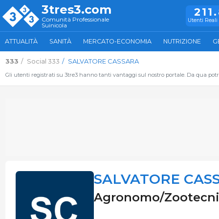
3tres3.com
211
Comunità Professionale
Utenti Reali 
Suinicola
ATTUALITÀ
SANITÀ
MERCATO-ECONOMIA
NUTRIZIONE
G
333
Social 333
SALVATORE CASSARA
Gli utenti registrati su 3tre3 hanno tanti vantaggi sul nostro portale. Da qua potrai
SALVATORE CAS
Agronomo/Zootecnico