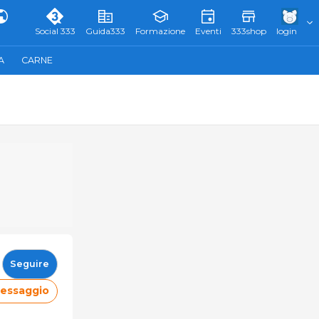
Social 333
Guida333
Formazione
Eventi
333shop
login
A
CARNE
Seguire
messaggio