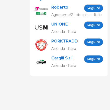
Roberto
Seguire
Spelta
Agronomo/Zootecnico - Italia
UNIONE
Seguire
SUINICOLTORI
Azienda - Italia
MARCHIGIANI
PORKTRADEGROUP
Seguire
Srl
Azienda - Italia
Cargill S.r.l.
Seguire
Azienda - Italia