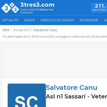
3tres3.com
211
Comunità Professionale
Utenti Reali 
Suinicola
ATTUALITÀ
SANITÀ
MERCATO-ECONOMIA
NUTRIZIONE
G
333
Social 333
Salvatore Canu
Gli utenti registrati su 3tre3 hanno tanti vantaggi sul nostro portale. Da qua potrai
Salvatore Canu
Asl n1 Sassari - Veter