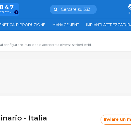
.847
Cercare su 333
ed attivi
IT
ENETICA-RIPRODUZIONE
MANAGEMENT
IMPIANTI-ATTREZZATUR
 configurare i tuoi dati e accedere a diverse sezioni e siti.
inario - Italia
Inviare un 