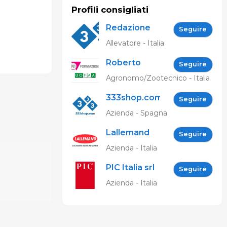
Profili consigliati
Redazione
Seguire
333
Allevatore - Italia
Roberto
Seguire
Spelta
Agronomo/Zootecnico - Italia
333shop.com
Seguire
IT
Azienda - Spagna
Lallemand
Seguire
Animal
Azienda - Italia
Nutrition
PIC Italia srl
Seguire
Azienda - Italia