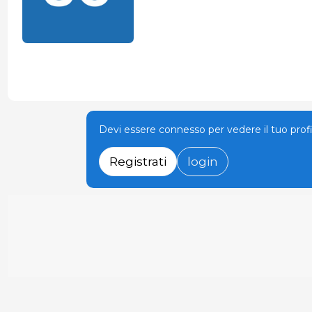
Devi essere connesso per vedere il tuo prof
Registrati
login