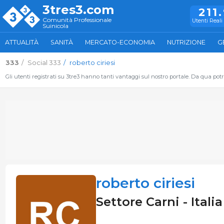
3tres3.com
211
Comunità Professionale
Utenti Reali 
Suinicola
ATTUALITÀ
SANITÀ
MERCATO-ECONOMIA
NUTRIZIONE
G
333
Social 333
roberto ciriesi
Gli utenti registrati su 3tre3 hanno tanti vantaggi sul nostro portale. Da qua potrai
roberto ciriesi
Settore Carni - Italia