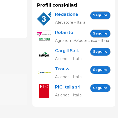
Profili consigliati
Redazione
Seguire
333
Allevatore - Italia
Roberto
Seguire
Spelta
Agronomo/Zootecnico - Italia
Cargill S.r.l.
Seguire
Azienda - Italia
Trouw
Seguire
Nutrition
Azienda - Italia
PIC Italia srl
Seguire
Azienda - Italia