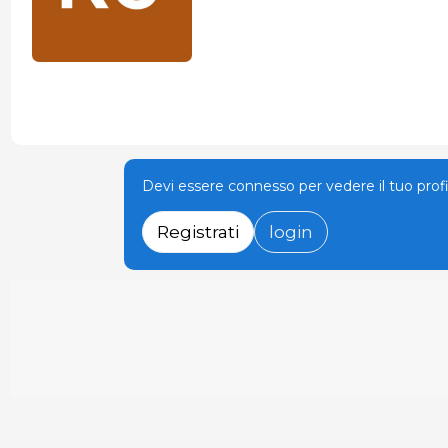
Devi essere connesso per vedere il tuo prof
Registrati
login