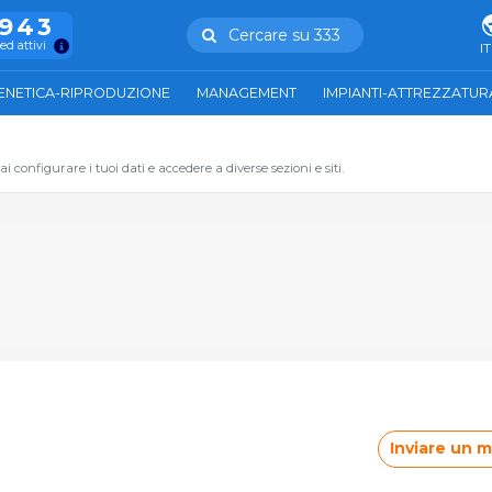
.943
Cercare su 333
ed attivi
IT
ENETICA-RIPRODUZIONE
MANAGEMENT
IMPIANTI-ATTREZZATUR
 configurare i tuoi dati e accedere a diverse sezioni e siti.
Inviare un 