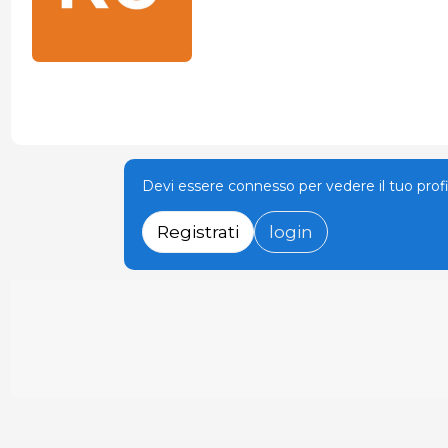
Devi essere connesso per vedere il tuo prof
Registrati
login