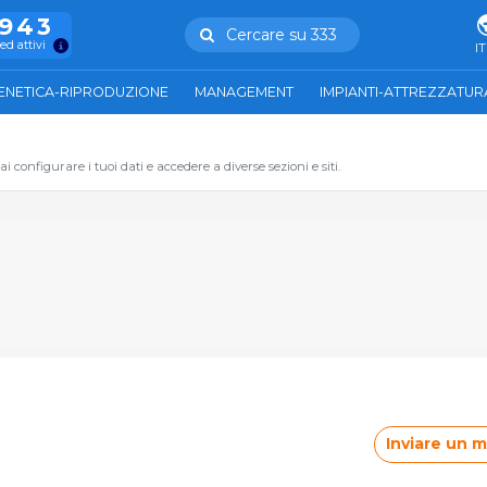
.943
Cercare su 333
ed attivi
IT
ENETICA-RIPRODUZIONE
MANAGEMENT
IMPIANTI-ATTREZZATUR
 configurare i tuoi dati e accedere a diverse sezioni e siti.
Inviare un 