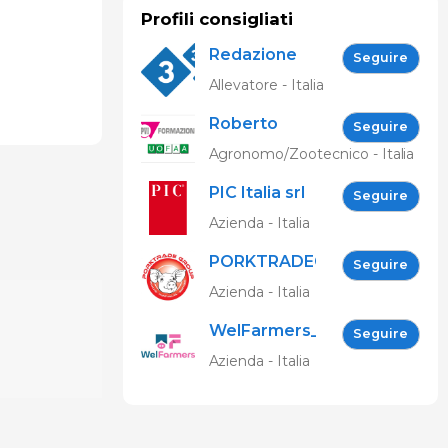
Profili consigliati
Redazione
Seguire
333
Allevatore - Italia
Roberto
Seguire
Spelta
Agronomo/Zootecnico - Italia
PIC Italia srl
Seguire
Azienda - Italia
PORKTRADEGROUP
Seguire
Srl
Azienda - Italia
WelFarmers_IT
Seguire
Azienda - Italia