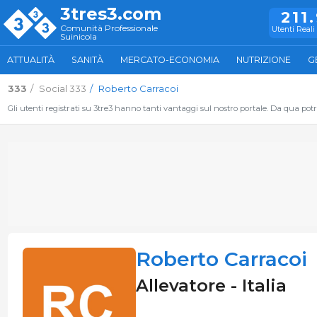
3tres3.com
211
Comunità Professionale
Utenti Reali 
Suinicola
ATTUALITÀ
SANITÀ
MERCATO-ECONOMIA
NUTRIZIONE
G
333
Social 333
Roberto Carracoi
Gli utenti registrati su 3tre3 hanno tanti vantaggi sul nostro portale. Da qua potrai
Roberto Carracoi
Allevatore - Italia