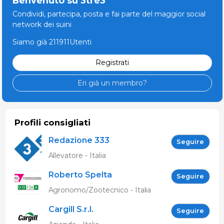
Benvenuto su 3tre3
Condividi, partecipa, posta e fai parte del maggior social
network dei suini
Siamo già 211911Utenti
Registrati
Eri già un membro?
Profili consigliati
Redazione 333
Seguire
Allevatore - Italia
Roberto Spelta
Seguire
Agronomo/Zootecnico - Italia
Cargill S.r.l.
Seguire