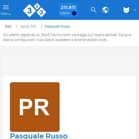
211.911
Utenti
Menu
333
Social 333
Pasquale Russo
Gli utenti registrati su 3tre3 hanno tanti vantaggi sul nostro portale. Da qua
potrai configurare i tuoi dati e accedere a diverse sezioni e siti.
Pasquale Russo