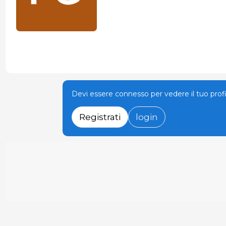
Devi essere connesso per vedere il tuo prof
Registrati
login