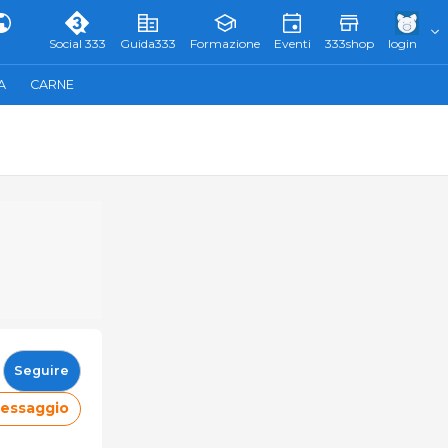
Social 333
Guida333
Formazione
Eventi
333shop
login
A
CARNE
Seguire
messaggio