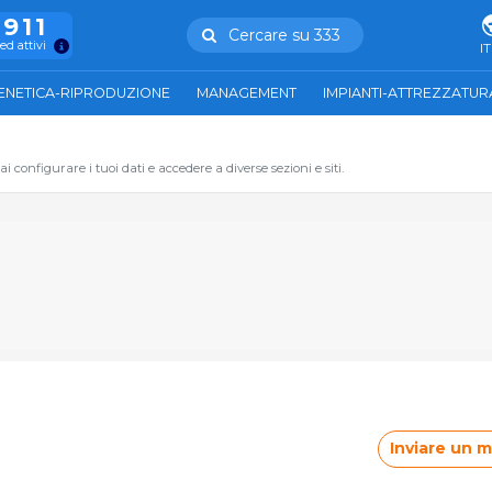
.911
Cercare su 333
ed attivi
IT
ENETICA-RIPRODUZIONE
MANAGEMENT
IMPIANTI-ATTREZZATUR
 configurare i tuoi dati e accedere a diverse sezioni e siti.
Inviare un 