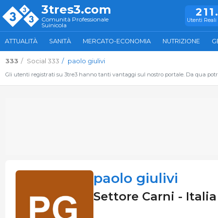
3tres3.com
211
Comunità Professionale
Utenti Reali 
Suinicola
ATTUALITÀ
SANITÀ
MERCATO-ECONOMIA
NUTRIZIONE
G
333
Social 333
paolo giulivi
Gli utenti registrati su 3tre3 hanno tanti vantaggi sul nostro portale. Da qua potrai
paolo giulivi
Settore Carni - Italia