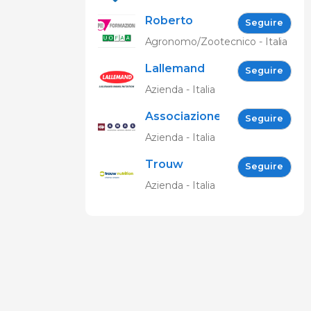
Roberto
Seguire
Spelta
Agronomo/Zootecnico - Italia
Lallemand
Seguire
Animal
Azienda - Italia
Nutrition
Associazione
Seguire
Nazionale
Azienda - Italia
Allevatori
Trouw
Suini (ANAS)
Seguire
Nutrition
Azienda - Italia