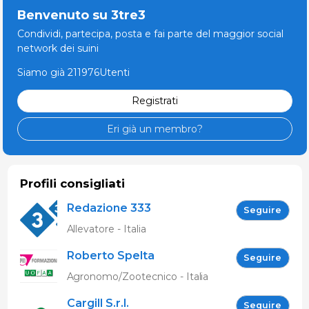
Benvenuto su 3tre3
Condividi, partecipa, posta e fai parte del maggior social
network dei suini
Siamo già 211976Utenti
Registrati
Eri già un membro?
Profili consigliati
Redazione 333
Seguire
Allevatore - Italia
Roberto Spelta
Seguire
Agronomo/Zootecnico - Italia
Cargill S.r.l.
Seguire