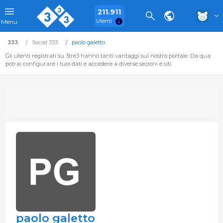
211.911
Utenti
Menu
333
Social 333
paolo galetto
Gli utenti registrati su 3tre3 hanno tanti vantaggi sul nostro portale. Da qua
potrai configurare i tuoi dati e accedere a diverse sezioni e siti.
paolo galetto